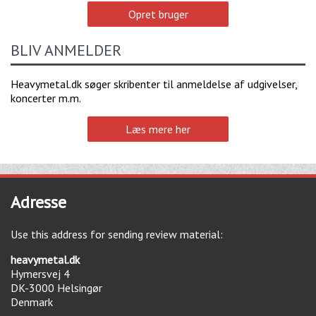
Opret bruger
BLIV ANMELDER
Heavymetal.dk søger skribenter til anmeldelse af udgivelser,
koncerter m.m.
Læs mere her
Adresse
Use this address for sending review material:
heavymetal.dk
Hymersvej 4
DK-3000
Helsingør
Denmark