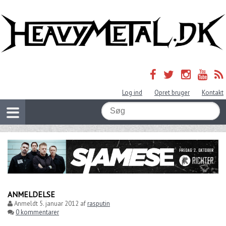
Log ind
Opret bruger
Kontakt
ANMELDELSE
Anmeldt
5. januar 2012
af
rasputin
0 kommentarer