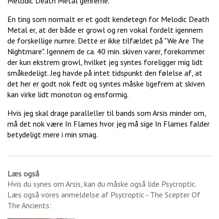
Melodic Death Metal genrerne.
En ting som normalt er et godt kendetegn for Melodic Death
Metal er, at der både er growl og ren vokal fordelt igennem
de forskellige numre. Dette er ikke tilfældet på "We Are The
Nightmare". Igennem de ca. 40 min. skiven varer, forekommer
der kun ekstrem growl, hvilket jeg syntes foreligger mig lidt
småkedeligt. Jeg havde på intet tidspunkt den følelse af, at
det her er godt nok fedt og syntes måske ligefrem at skiven
kan virke lidt monoton og ensformig.
Hvis jeg skal drage paralleller til bands som Arsis minder om,
må det nok være In Flames hvor jeg må sige In Flames falder
betydeligt mere i min smag.
Læs også
Hvis du synes om
Arsis
, kan du måske også lide
Psycroptic
.
Læs også vores anmeldelse af
Psycroptic - The Scepter Of
The Ancients
: