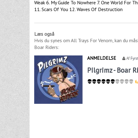
Weak 6. My Guide To Nowhere 7. One World For The
11. Scars Of You 12. Waves Of Destruction
Læs også
Hvis du synes om
All Trays For Venom
, kan du mås
Boar Riders
:
ANMELDELSE
Af
Fyrs
Pilgrimz - Boar R
6