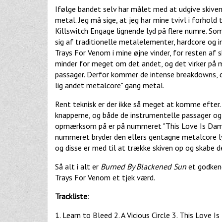
Ifølge bandet selv har målet med at udgive skive
metal. Jeg må sige, at jeg har mine tvivl i forhold
Killswitch Engage lignende lyd på flere numre. S
sig af traditionelle metalelementer, hardcore og 
Trays For Venom i mine øjne vinder, for resten af
minder for meget om det andet, og det virker på 
passager. Derfor kommer de intense breakdowns, d
lig andet metalcore" gang metal.
Rent teknisk er der ikke så meget at komme efter
knapperne, og både de instrumentelle passager og 
opmærksom på er på nummeret "This Love Is Damned 
nummeret bryder den ellers gentagne metalcore ly
og disse er med til at trække skiven op og skabe de
Så alt i alt er
Burned By Blackened Sun
et godkend
Trays For Venom et tjek værd.
Trackliste
:
1. Learn to Bleed 2. A Vicious Circle 3. This Love 