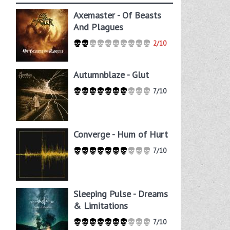
Axemaster - Of Beasts
And Plagues
2/10
Autumnblaze - Glut
7/10
Converge - Hum of Hurt
7/10
Sleeping Pulse - Dreams
& Limitations
7/10