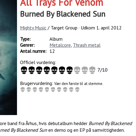
All Trays For Venom
Burned By Blackened Sun
Mighty Music
/ Target Group · Udkom
1. april 2012
Type:
Album
Genrer:
Metalcore
,
Thrash metal
Antal numre:
12
Officiel vurdering:
7
/
10
Brugervurdering:
Vær den første til at stemme.
core band fra Århus, hvis debutalbum hedder
Burned By Blackened
rned By Blackened Sun
en demo og en EP på samvittigheden.