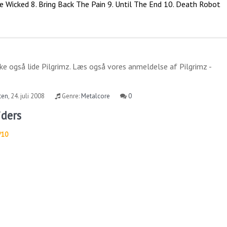
 Wicked 8. Bring Back The Pain 9. Until The End 10. Death Robot
ke også lide
Pilgrimz
. Læs også vores anmeldelse af
Pilgrimz -
ten
,
24. juli 2008
Genre:
Metalcore
0
iders
/10