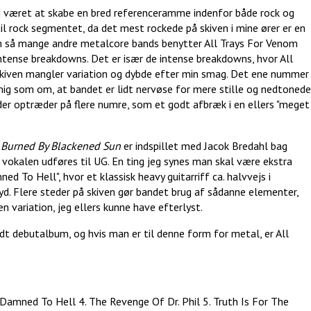
n været at skabe en bred referenceramme indenfor både rock og
 til rock segmentet, da det mest rockede på skiven i mine ører er en
om så mange andre metalcore bands benytter All Trays For Venom
intense breakdowns. Det er især de intense breakdowns, hvor All
 skiven mangler variation og dybde efter min smag. Det ene nummer
mig som om, at bandet er lidt nervøse for mere stille og nedtonede
er optræder på flere numre, som et godt afbræk i en ellers "meget
.
Burned By Blackened Sun
er indspillet med Jacok Bredahl bag
vokalen udføres til UG. En ting jeg synes man skal være ekstra
To Hell", hvor et klassisk heavy guitarriff ca. halvvejs i
d. Flere steder på skiven gør bandet brug af sådanne elementer,
n variation, jeg ellers kunne have efterlyst.
t debutalbum, og hvis man er til denne form for metal, er All
Is Damned To Hell 4. The Revenge Of Dr. Phil 5. Truth Is For The