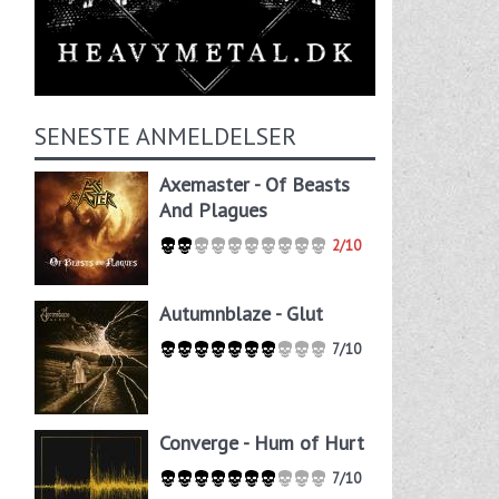
SENESTE ANMELDELSER
Axemaster - Of Beasts
And Plagues
2/10
Autumnblaze - Glut
7/10
Converge - Hum of Hurt
7/10