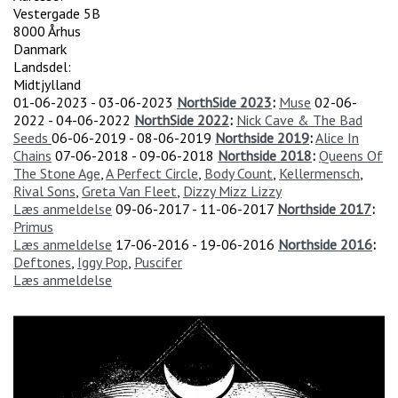
Vestergade 5B
8000
Århus
Danmark
Landsdel:
Midtjylland
01-06-2023
-
03-06-2023
NorthSide 2023
:
Muse
02-06-
2022
-
04-06-2022
NorthSide 2022
:
Nick Cave & The Bad
Seeds
06-06-2019
-
08-06-2019
Northside 2019
:
Alice In
Chains
07-06-2018
-
09-06-2018
Northside 2018
:
Queens Of
The Stone Age
,
A Perfect Circle
,
Body Count
,
Kellermensch
,
Rival Sons
,
Greta Van Fleet
,
Dizzy Mizz Lizzy
Læs anmeldelse
09-06-2017
-
11-06-2017
Northside 2017
:
Primus
Læs anmeldelse
17-06-2016
-
19-06-2016
Northside 2016
:
Deftones
,
Iggy Pop
,
Puscifer
Læs anmeldelse