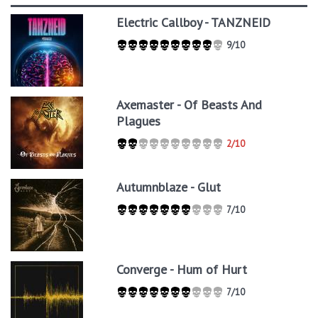
Electric Callboy - TANZNEID
9/10
Axemaster - Of Beasts And
Plagues
2/10
Autumnblaze - Glut
7/10
Converge - Hum of Hurt
7/10