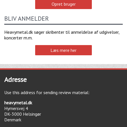
Opret bruger
BLIV ANMELDER
Heavymetal.dk søger skribenter til anmeldelse af udgivelser,
koncerter m.m.
Læs mere her
Adresse
Use this address for sending review material:
heavymetal.dk
Hymersvej 4
DK-3000
Helsingør
Denmark