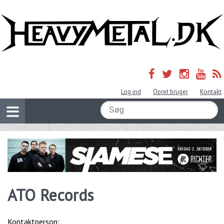
Log ind
Opret bruger
Kontakt
ATO Records
Kontaktperson: