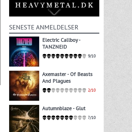
SENESTE ANMELDELSER
Electric Callboy -
TANZNEID
9/10
Axemaster - Of Beasts
And Plagues
2/10
Autumnblaze - Glut
7/10