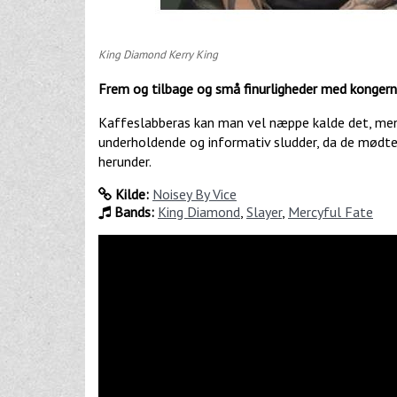
King Diamond Kerry King
Frem og tilbage og små finurligheder med kongern
Kaffeslabberas kan man vel næppe kalde det, men 
underholdende og informativ sludder, da de mødt
herunder.
Kilde:
Noisey By Vice
Bands:
King Diamond
,
Slayer
,
Mercyful Fate