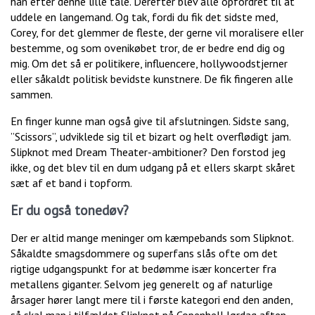
han efter denne lille tale. Derefter blev alle opfordret til at
uddele en langemand. Og tak, fordi du fik det sidste med,
Corey, for det glemmer de fleste, der gerne vil moralisere eller
bestemme, og som ovenikøbet tror, de er bedre end dig og
mig. Om det så er politikere, influencere, hollywoodstjerner
eller såkaldt politisk bevidste kunstnere. De fik fingeren alle
sammen.
En finger kunne man også give til afslutningen. Sidste sang,
”Scissors”, udviklede sig til et bizart og helt overflødigt jam.
Slipknot med Dream Theater-ambitioner? Den forstod jeg
ikke, og det blev til en dum udgang på et ellers skarpt skåret
sæt af et band i topform.
Er du også tonedøv?
Der er altid mange meninger om kæmpebands som Slipknot.
Såkaldte smagsdommere og superfans slås ofte om det
rigtige udgangspunkt for at bedømme især koncerter fra
metallens giganter. Selvom jeg generelt og af naturlige
årsager hører langt mere til i første kategori end den anden,
så skal man i tilfældet Slipknot på Copenhell lørdag aften