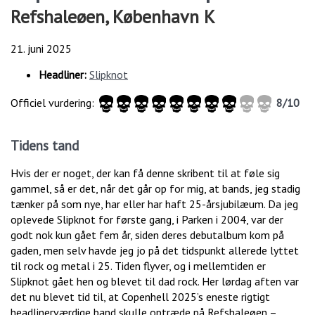
Refshaleøen, København K
21. juni 2025
Headliner:
Slipknot
Officiel vurdering:
8/10
Tidens tand
Hvis der er noget, der kan få denne skribent til at føle sig
gammel, så er det, når det går op for mig, at bands, jeg stadig
tænker på som nye, har eller har haft 25-årsjubilæum. Da jeg
oplevede Slipknot for første gang, i Parken i 2004, var der
godt nok kun gået fem år, siden deres debutalbum kom på
gaden, men selv havde jeg jo på det tidspunkt allerede lyttet
til rock og metal i 25. Tiden flyver, og i mellemtiden er
Slipknot gået hen og blevet til dad rock. Her lørdag aften var
det nu blevet tid til, at Copenhell 2025’s eneste rigtigt
headlinerværdige band skulle optræde på Refshaleøen –