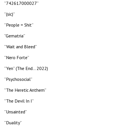
”742617000027”
”(sic)”
”People = Shit”
”Gematria”
”Wait and Bleed”
”Nero Forte”
”Yen” (The End… 2022)
”Psychosocial”
”The Heretic Anthem”
”The Devil In I”
”Unsainted”
”Duality”