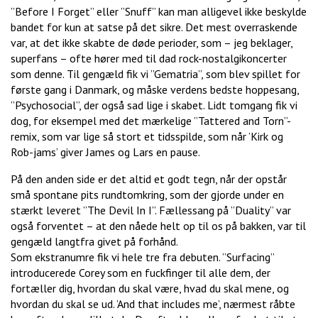
”Before I Forget” eller ”Snuff” kan man alligevel ikke beskylde
bandet for kun at satse på det sikre. Det mest overraskende
var, at det ikke skabte de døde perioder, som – jeg beklager,
superfans – ofte hører med til dad rock-nostalgikoncerter
som denne. Til gengæld fik vi ”Gematria”, som blev spillet for
første gang i Danmark, og måske verdens bedste hoppesang,
”Psychosocial”, der også sad lige i skabet. Lidt tomgang fik vi
dog, for eksempel med det mærkelige ”Tattered and Torn”-
remix, som var lige så stort et tidsspilde, som når ’Kirk og
Rob-jams’ giver James og Lars en pause.
På den anden side er det altid et godt tegn, når der opstår
små spontane pits rundtomkring, som der gjorde under en
stærkt leveret ”The Devil In I”. Fællessang på ”Duality” var
også forventet – at den nåede helt op til os på bakken, var til
gengæld langtfra givet på forhånd.
Som ekstranumre fik vi hele tre fra debuten. ”Surfacing”
introducerede Corey som en fuckfinger til alle dem, der
fortæller dig, hvordan du skal være, hvad du skal mene, og
hvordan du skal se ud. ’And that includes me’, nærmest råbte