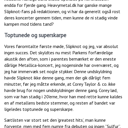
endda for fjerde gang. Heavymetal.dk har ganske mange
Slipknot-fans på redaktionen, og vi har da generelt også rost
deres koncerter gennem tiden, men kunne de ni stadig vinde
kampen mod tidens tand?
Toptunede og superskarpe
Vores føromtalte første møde, Slipknot og jeg, var absolut
ingen succes. Det skyldtes nu mest Parkens forfærdelige
akustik den aften, som i parentes bemærket er den eneste
dårlige Metallica-koncert, jeg nogensinde har overværet, og
jeg har immervæk set nogle stykker. Denne undskyldning
havde Slipknot ikke denne gang, men der gik dårligt fem
minutter, før jeg måtte erkende, at Corey Taylor & co. ikke
havde brug for nogen undskyldninger denne gang. Corey lød,
som var han stadig i 20’erne, hvor han med rette kunne kaldes
en af metallens bedste stemmer, og resten af bandet var
ligeledes toptunede og superskarpe.
Sætlisten var stort set den ’greatest hits’, man kunne
forvente, men med fem numre fra debuten og ingen ”Sulfur”,