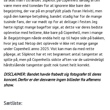
være mere end tonedøv for at ignorere ikke bare den
begejstring, der var på en propfyldt plads foran Helviti, men
også den kæmpe betydning, bandet stadig har for de mange
tusinde fans, der var mødt op for at deltage i festen. Jeg
hørte rigtigt mange bagefter sige, at dette var deres bedste
oplevelse med heltene, ikke bare på Copenhell, men i mange
år. Begejstringen nåede endda helt op til højre side på bakken,
hvor jeg sad. Netop det oplevede vi ikke ret mange gange
under Copenhell anno 2025. Vist kan man da med rette
påpege, at Slipknot har et ret begrænset antal tangenter at
spille på, men på Copenhells sidste aften var de ualmindeligt
hårdtslående tangenter godt nok tunet helt korrekt.
DISCLAIMER: Bandet havde frabedt sig fotografer til deres
koncert. Derfor er der desværre ingen billeder fra aftenens
show.
Sætliste: