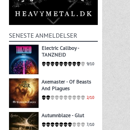
SENESTE ANMELDELSER
Electric Callboy -
TANZNEID
9/10
Axemaster - Of Beasts
And Plagues
2/10
Autumnblaze - Glut
7/10