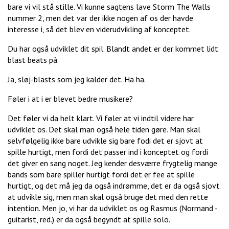
bare vi vil stå stille. Vi kunne sagtens lave Storm The Walls
nummer 2, men det var der ikke nogen af os der havde
interesse i, så det blev en viderudvikling af konceptet.
Du har også udviklet dit spil. Blandt andet er der kommet lidt
blast beats på.
Ja, sløj-blasts som jeg kalder det. Ha ha.
Føler i at i er blevet bedre musikere?
Det føler vi da helt klart. Vi føler at vi indtil videre har
udviklet os. Det skal man også hele tiden gøre. Man skal
selvfølgelig ikke bare udvikle sig bare fodi det er sjovt at
spille hurtigt, men fordi det passer ind i konceptet og fordi
det giver en sang noget. Jeg kender desværre frygtelig mange
bands som bare spiller hurtigt fordi det er fee at spille
hurtigt, og det må jeg da også indrømme, det er da også sjovt
at udvikle sig, men man skal også bruge det med den rette
intention. Men jo, vi har da udviklet os og Rasmus (Normand -
guitarist, red.) er da også begyndt at spille solo.