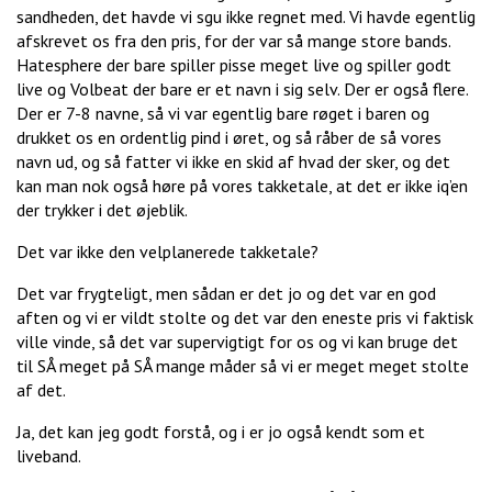
sandheden, det havde vi sgu ikke regnet med. Vi havde egentlig
afskrevet os fra den pris, for der var så mange store bands.
Hatesphere der bare spiller pisse meget live og spiller godt
live og Volbeat der bare er et navn i sig selv. Der er også flere.
Der er 7-8 navne, så vi var egentlig bare røget i baren og
drukket os en ordentlig pind i øret, og så råber de så vores
navn ud, og så fatter vi ikke en skid af hvad der sker, og det
kan man nok også høre på vores takketale, at det er ikke iq’en
der trykker i det øjeblik.
Det var ikke den velplanerede takketale?
Det var frygteligt, men sådan er det jo og det var en god
aften og vi er vildt stolte og det var den eneste pris vi faktisk
ville vinde, så det var supervigtigt for os og vi kan bruge det
til SÅ meget på SÅ mange måder så vi er meget meget stolte
af det.
Ja, det kan jeg godt forstå, og i er jo også kendt som et
liveband.