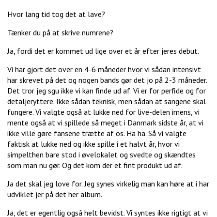
Hvor lang tid tog det at lave?
Tænker du på at skrive numrene?
Ja, fordi det er kommet ud lige over et år efter jeres debut.
Vi har gjort det over en 4-6 måneder hvor vi sådan intensivt
har skrevet på det og nogen bands gør det jo på 2-3 måneder.
Det tror jeg sgu ikke vi kan finde ud af. Vi er for perfide og for
detaljeryttere. Ikke sådan teknisk, men sådan at sangene skal
fungere. Vi valgte også at lukke ned for live-delen imens, vi
mente også at vi spillede så meget i Danmark sidste år, at vi
ikke ville gøre fansene trætte af os. Ha ha. Så vi valgte
faktisk at lukke ned og ikke spille i et halvt år, hvor vi
simpelthen bare stod i øvelokalet og svedte og skændtes
som man nu gør. Og det kom der et fint produkt ud af.
Ja det skal jeg love for. Jeg synes virkelig man kan høre at i har
udviklet jer på det her album.
Ja, det er egentlig også helt bevidst. Vi syntes ikke rigtigt at vi