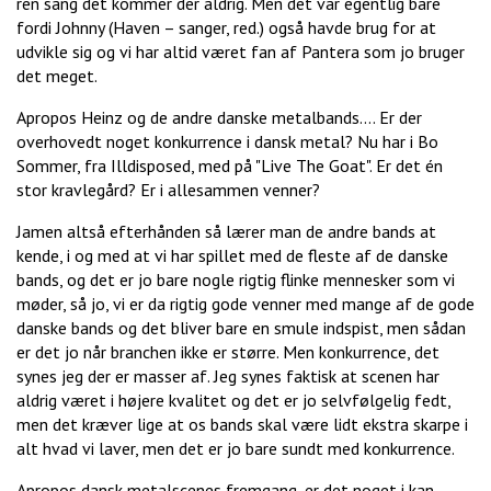
ren sang det kommer der aldrig. Men det var egentlig bare
fordi Johnny (Haven – sanger, red.) også havde brug for at
udvikle sig og vi har altid været fan af Pantera som jo bruger
det meget.
Apropos Heinz og de andre danske metalbands.... Er der
overhovedt noget konkurrence i dansk metal? Nu har i Bo
Sommer, fra Illdisposed, med på "Live The Goat". Er det én
stor kravlegård? Er i allesammen venner?
Jamen altså efterhånden så lærer man de andre bands at
kende, i og med at vi har spillet med de fleste af de danske
bands, og det er jo bare nogle rigtig flinke mennesker som vi
møder, så jo, vi er da rigtig gode venner med mange af de gode
danske bands og det bliver bare en smule indspist, men sådan
er det jo når branchen ikke er større. Men konkurrence, det
synes jeg der er masser af. Jeg synes faktisk at scenen har
aldrig været i højere kvalitet og det er jo selvfølgelig fedt,
men det kræver lige at os bands skal være lidt ekstra skarpe i
alt hvad vi laver, men det er jo bare sundt med konkurrence.
Apropos dansk metalscenes fremgang, er det noget i kan