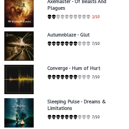
Axemaster - Of Beasts And
Plagues
2/10
Autumnblaze - Glut
7/10
Converge - Hum of Hurt
7/10
Sleeping Pulse - Dreams &
Limitations
7/10