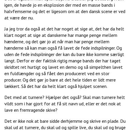
igen, de havde jo en eksplosion der med en masse bands i
halvfemserne og det er ligesom om at den dansk scene er ved
at være der nu.
Ja jeg tror da også at det har noget at sige at, det har da helt
klart noget at sige at danskerne har mange penge mellem
hænderne, og det gør jo at når man har penge mellem
hænderne så kan man også få lavet de fede indspilninger. Og
uden de fede indspilninger der kan du bare ikke komme særligt
langt. Derfor er der faktisk rigtig mange bands der har taget
skridtet ret hurtigt og lavet en demo og så simpelthen lavet
en fuldlængder og så fået den produceret ved en stor
producer. Og det gør jo bare at det hele tiden er lidt mere
lækkert. Så det har da helt klart også hjulpet scenen.
Det med at turnere? Hjælper det også? Skal man turnere helt
vildt som i har gjort for at få sit navn ud, eller er det nok at
lave en fremragende skive?
Det er ikke nok at bare sidde derhjemme og skrive en plade. Du
skal ud at turnere, du skal ud og spille live, du skal ud og bruge