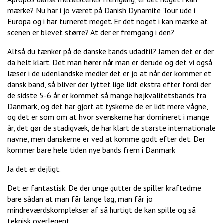
mærke? Nu har i jo været på Danish Dynamite Tour ude i
Europa og i har turneret meget. Er det noget i kan mærke at
scenen er blevet større? At der er fremgang i den?
Altså du tænker på de danske bands udadtil? Jamen det er der
da helt klart. Det man hører når man er derude og det vi også
læser i de udenlandske medier det er jo at når der kommer et
dansk band, så bliver der lyttet lige lidt ekstra efter fordi der
de sidste 5-6 år er kommet så mange højkvalitetsbands fra
Danmark, og det har gjort at tyskerne de er lidt mere vågne,
og det er som om at hvor svenskerne har domineret i mange
år, det gør de stadigvæk, de har klart de største internationale
navne, men danskerne er ved at komme godt efter det. Der
kommer bare hele tiden nye bands frem i Danmark
Ja det er dejligt.
Det er fantastisk. De der unge gutter de spiller kraftedme
bare sådan at man får lange løg, man får jo
mindreværdskomplekser af så hurtigt de kan spille og så
teknisk overlegent.