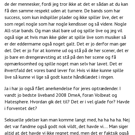
de der mennesker, fordi jeg tror ikke at det er sådan at du kan
få den samme respekt uden at turnere. De bands som har
success, som kun indspiller plader og ikke spiller live, det er
som regel nogle som har nogle kendisser og så videre. Nogle
All-star bands. Og man skal bare ud og spille live og jeg vil
også sige at hvis man ikke gider at spille live som musiker så
er der eddermame også noget galt. Det er jo derfor man gør
det. Det er jo for at komme ud og stå på de her scener, det er
jo bare en drengerøvsting at stå på den her scene og få
opmærksomhed og spille noget man selv har lavet. Det er
ihvertfald det vores band lever for. Hvis vi ikke kunne spille
live så kunne vi lige så godt kaste håndklædet i ringen.
Ja i har jo også fået anerkendelse for jeres optrædender. I
vandt jo bedste liveband 2008 DmeA, foran Volbeat og
Hatesphere. Hvordan gik det til? Det er i vel glade for? Havde
i forventet det?
Seksuelle ydelser kan man komme langt med, ha ha ha ha. Nej
det var fandme også godt nok vildt, det havde vi.... Man siger
altid at det havde vi ikke regnet med, men det er faktsik også