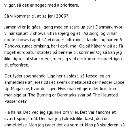
vi gør, så det er noget med a prioritere.
Så vi kommer til at se jer i 2009?
Jamen vi er jo gået i gang med en start-up tur i Danmark hvor
vi har spillet 2 shows. Et i Esbjerg og et i Aalborg, og vi har
nogle shows i april, så vi drager lidt rundt i landet og har en 6-
7 shows, rundt omkring, her i april-maj. Og så håber vi på at få
noget europatur stablet på benene til sommer. Og så kan jeg
ikke rigtigt afsløre mere, men jeg ved der kommer noget igen
til efteråret.
Det lyder spændende. Lige her til sidst, så læste jeg en
anmeldelse af jeres cd i et svensk metalblad der hedder Close
Up Magazine, hvor de siger: Hvis man vil gøre det kort kan
man sige at The Burning er Danmarks svar på The Haunted.
Passer det?
Ha ha ha. Det ved jeg sgu ikke om vi er. Det var fandme et
svært spørgsmål. Den har jeg faktisk ikke læst, den der
anmeldelse. Men jeg tager det da som et klap på skulderen, så