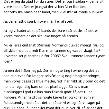
Det er jeg da glad for du synes. Det er også sådan vi gerne vil
være kendt. Det er jo også det vi kan. Vi er ikke det
toptekniske blast-beat band, men vi elsker at møde publikum.
Ja, der er altid spark i røven når I er afsted.
Ja, og vi hader at se på bands der bare står stille, så det er
vores mantra at der skal ske noget på scenen.
Nu er jeres guitarist (Rasmus Normand) blevet nybagt far. (og
tillykke med det, red) Kan man turnere og være nybagt far?
Hvordan ser planerne ud for 2009? Skal i turnere landet tyndt
igen?
Jamen det håber jeg på. Der er nogle ting i ovnen og det at
han er blevet far lægger selvfølgelig nogle begrænsninger,
men vores bassist (Thue Møller, red.) har faktisk 2 børn og det
handler egentlig bare om at planlægge. Så hvis man
planlægger i god tid kan man faktisk godt få det til at
fungere. Vi har heldigvis nogle kærester og koner som er
fuldstændig med på at det er sådan vi er, og når vi tager på
tur i 14 dage- 3 uger eller hvad det nu bliver til, så er det dét