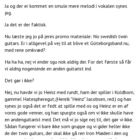
Ja og der er kommet en smule mere melodi i vokalen synes
jeg.
Ja det er der faktisk.
Nu læste jeg jo på jeres promo materiale: No swedish twin
guitars. Er i alligevel på vej til at blive et Göteborgsband nu,
med rene omkvæd?
Ha ha ha, nej vi ender sgu nok aldrig der. For det første så får
vi aldrig nogensinde en anden guitarist ind.
Det gør i ikke?
Nej, nu havde vi jo Heinz med rundt, ham der spiller i Koldborn,
gammel Hatespheregut,(Henrik "Heinz" Jacobsen, red.) og han
synes jo også det er fedt at spille med os og Heinz er en af
vores gode venner, og han spurgte også om vi ikke skulle have
en andenguitarist med. Det må vi jo sige nej til, det gør vi ikke.
Sådan fungerer vi bare ikke som gruppe og vi gider heller ikke
de der twin guitars, der skal ikke gå ren Iron Maiden i den og