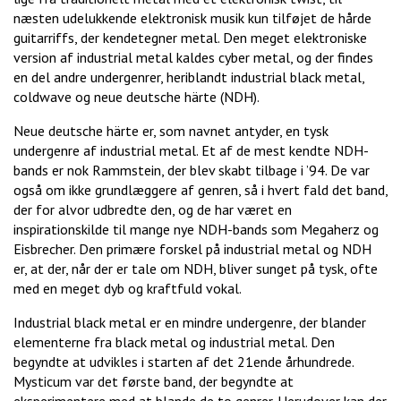
næsten udelukkende elektronisk musik kun tilføjet de hårde
guitarriffs, der kendetegner metal. Den meget elektroniske
version af industrial metal kaldes cyber metal, og der findes
en del andre undergenrer, heriblandt industrial black metal,
coldwave og neue deutsche härte (NDH).
Neue deutsche härte er, som navnet antyder, en tysk
undergenre af industrial metal. Et af de mest kendte NDH-
bands er nok Rammstein, der blev skabt tilbage i ’94. De var
også om ikke grundlæggere af genren, så i hvert fald det band,
der for alvor udbredte den, og de har været en
inspirationskilde til mange nye NDH-bands som Megaherz og
Eisbrecher. Den primære forskel på industrial metal og NDH
er, at der, når der er tale om NDH, bliver sunget på tysk, ofte
med en meget dyb og kraftfuld vokal.
Industrial black metal er en mindre undergenre, der blander
elementerne fra black metal og industrial metal. Den
begyndte at udvikles i starten af det 21ende århundrede.
Mysticum var det første band, der begyndte at
eksperimentere med at blande de to genrer. Herudover kan der