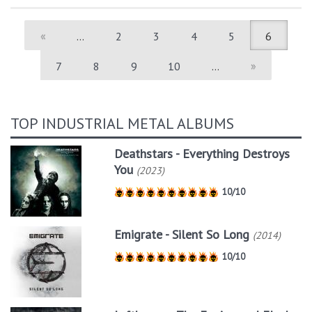
«
…
2
3
4
5
6
7
8
9
10
…
»
TOP INDUSTRIAL METAL ALBUMS
Deathstars - Everything Destroys
You
(2023)
10/10
Emigrate - Silent So Long
(2014)
10/10