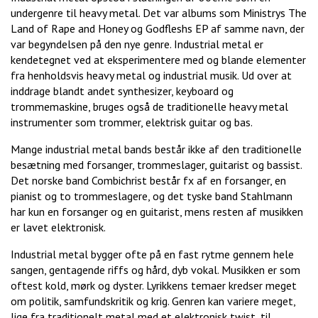
undergenre til heavy metal. Det var albums som Ministrys The
Land of Rape and Honey og Godfleshs EP af samme navn, der
var begyndelsen på den nye genre. Industrial metal er
kendetegnet ved at eksperimentere med og blande elementer
fra henholdsvis heavy metal og industrial musik. Ud over at
inddrage blandt andet synthesizer, keyboard og
trommemaskine, bruges også de traditionelle heavy metal
instrumenter som trommer, elektrisk guitar og bas.
Mange industrial metal bands består ikke af den traditionelle
besætning med forsanger, trommeslager, guitarist og bassist.
Det norske band Combichrist består fx af en forsanger, en
pianist og to trommeslagere, og det tyske band Stahlmann
har kun en forsanger og en guitarist, mens resten af musikken
er lavet elektronisk.
Industrial metal bygger ofte på en fast rytme gennem hele
sangen, gentagende riffs og hård, dyb vokal. Musikken er som
oftest kold, mørk og dyster. Lyrikkens temaer kredser meget
om politik, samfundskritik og krig. Genren kan variere meget,
lige fra traditionelt metal med et elektronisk twist, til