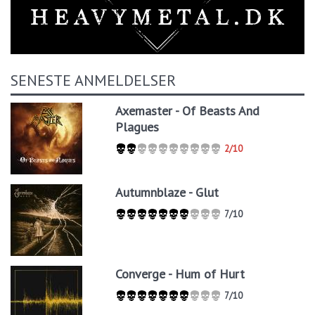
SENESTE ANMELDELSER
Axemaster - Of Beasts And
Plagues
2/10
Autumnblaze - Glut
7/10
Converge - Hum of Hurt
7/10