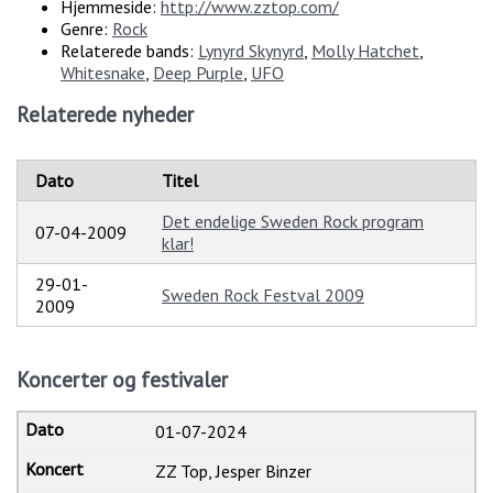
Hjemmeside:
http://www.zztop.com/
Genre:
Rock
Relaterede bands:
Lynyrd Skynyrd
,
Molly Hatchet
,
Whitesnake
,
Deep Purple
,
UFO
Relaterede nyheder
Dato
Titel
Det endelige Sweden Rock program
07-04-2009
klar!
29-01-
Sweden Rock Festval 2009
2009
Koncerter og festivaler
01-07-2024
ZZ Top, Jesper Binzer