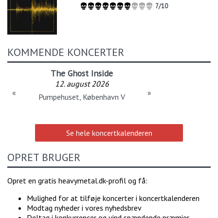
7/10
KOMMENDE KONCERTER
The Ghost Inside
12. august 2026
«
»
Pumpehuset, København V
Se hele koncertkalenderen
OPRET BRUGER
Opret en gratis heavymetal.dk-profil og få:
Mulighed for at tilføje koncerter i koncertkalenderen
Modtag nyheder i vores nyhedsbrev
Deltag i konkurrencer og vind spændende præmier