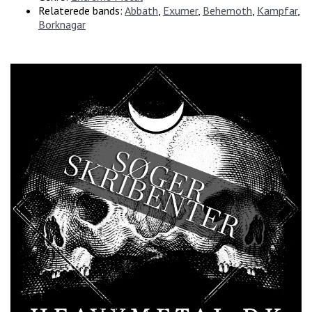
Relaterede bands:
Abbath
,
Exumer
,
Behemoth
,
Kampfar
,
Borknagar