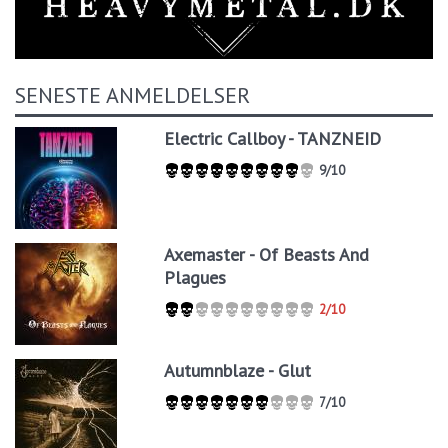
SENESTE ANMELDELSER
Electric Callboy - TANZNEID
9/10
Axemaster - Of Beasts And
Plagues
2/10
Autumnblaze - Glut
7/10