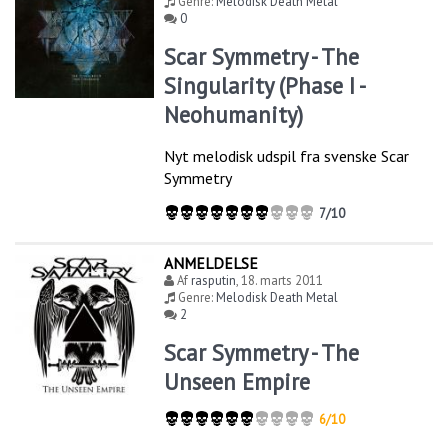
Genre:
Melodisk Death Metal
0
Scar Symmetry - The
Singularity (Phase I -
Neohumanity)
Nyt melodisk udspil fra svenske Scar
Symmetry
7/10
ANMELDELSE
Af
rasputin
,
18. marts 2011
Genre:
Melodisk Death Metal
2
Scar Symmetry - The
Unseen Empire
6/10