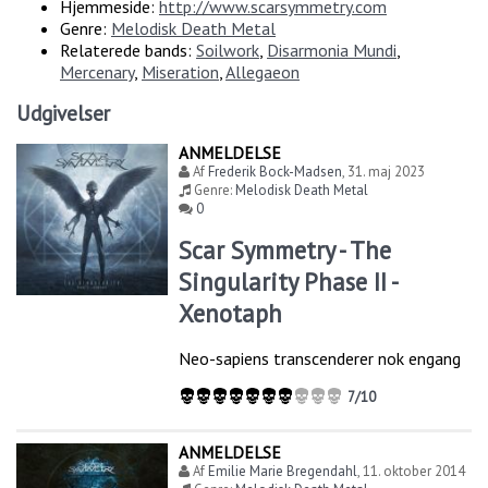
Hjemmeside:
http://www.scarsymmetry.com
Genre:
Melodisk Death Metal
Relaterede bands:
Soilwork
,
Disarmonia Mundi
,
Mercenary
,
Miseration
,
Allegaeon
Udgivelser
ANMELDELSE
Af
Frederik Bock-Madsen
,
31. maj 2023
Genre:
Melodisk Death Metal
0
Scar Symmetry - The
Singularity Phase II -
Xenotaph
Neo-sapiens transcenderer nok engang
7/10
ANMELDELSE
Af
Emilie Marie Bregendahl
,
11. oktober 2014