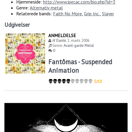
Hjemmeside:
http://www.ipecac.com/bio.php?id=3
Genre:
Alternativ metal
Relaterede bands:
Faith No More
,
Grip Inc.
,
Slayer
Udgivelser
ANMELDELSE
Af
Danté
,
1. marts 2006
Genre:
Avant-garde Metal
0
Fantômas - Suspended
Animation
5/10