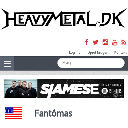
Log ind
Opret bruger
Kontakt
Fantômas