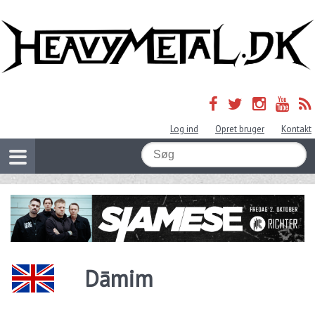
Log ind
Opret bruger
Kontakt
Dāmim