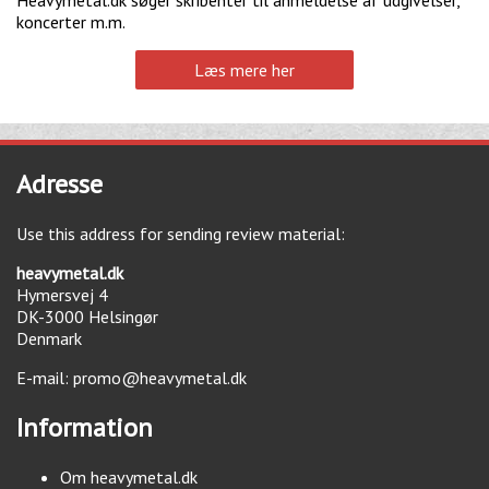
Heavymetal.dk søger skribenter til anmeldelse af udgivelser,
koncerter m.m.
Læs mere her
Adresse
Use this address for sending review material:
heavymetal.dk
Hymersvej 4
DK-3000
Helsingør
Denmark
E-mail:
promo@heavymetal.dk
Information
Om heavymetal.dk