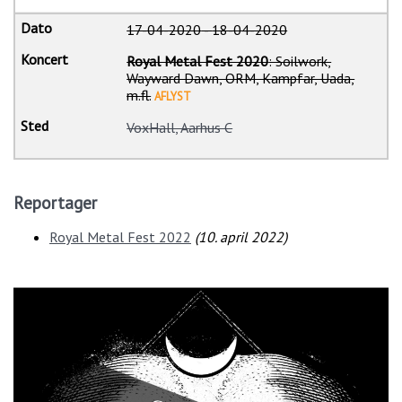
17-04-2020
-
18-04-2020
Royal Metal Fest 2020
: Soilwork,
Wayward Dawn, ORM, Kampfar, Uada,
m.fl.
AFLYST
VoxHall, Aarhus C
Reportager
Royal Metal Fest 2022
(
10. april 2022
)