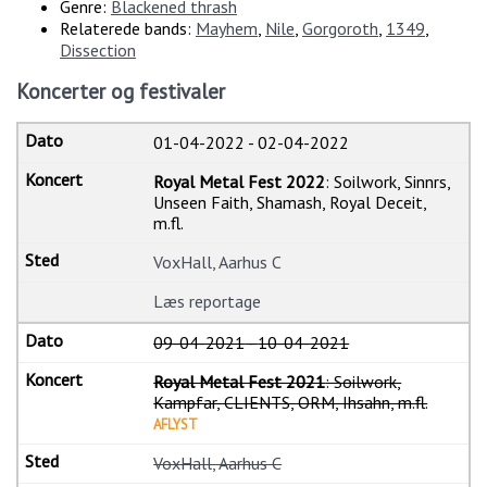
Genre:
Blackened thrash
Relaterede bands:
Mayhem
,
Nile
,
Gorgoroth
,
1349
,
Dissection
Koncerter og festivaler
01-04-2022
-
02-04-2022
Royal Metal Fest 2022
: Soilwork, Sinnrs,
Unseen Faith, Shamash, Royal Deceit,
m.fl.
VoxHall, Aarhus C
Læs reportage
09-04-2021
-
10-04-2021
Royal Metal Fest 2021
: Soilwork,
Kampfar, CLIENTS, ORM, Ihsahn, m.fl.
AFLYST
VoxHall, Aarhus C