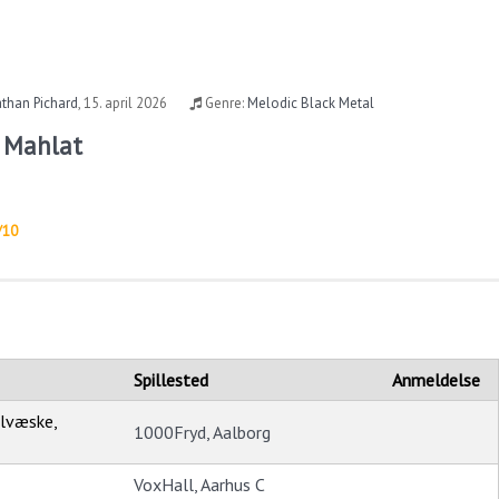
than Pichard
,
15. april 2026
Genre:
Melodic Black Metal
t Mahlat
/10
Spillested
Anmeldelse
alvæske,
1000Fryd, Aalborg
VoxHall, Aarhus C