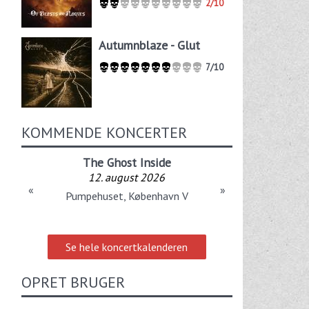
2/10
Autumnblaze - Glut
7/10
KOMMENDE KONCERTER
The Ghost Inside
12. august 2026
«
»
Pumpehuset, København V
Se hele koncertkalenderen
OPRET BRUGER