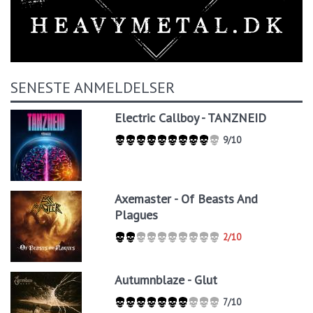
SENESTE ANMELDELSER
Electric Callboy - TANZNEID
9/10
Axemaster - Of Beasts And
Plagues
2/10
Autumnblaze - Glut
7/10