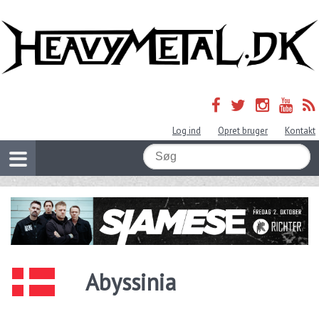
Log ind
Opret bruger
Kontakt
Abyssinia