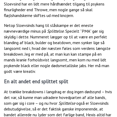
Sloevsind har en lidt mere hårdhændet tilgang til psykens
finurligheder end Throwe, men nogle gange så skal
fløjlshandskerne skiftes ud med knojern.
Netop Sloevsinds hang til slåskampe er det eneste
nævneværdige minus på
Splittelse
. Specielt “PMA” gør sig
skyldig i dette. Nummeret lægger op til at være en perfekt
blanding af black, bulder og beatdown, men synker lige så
langsomt ned i, hvad der næsten føles som verdens længste
breakdown. Jeg er med på, at man kun kan stampe på en
mands kranie forholdsvist langsomt, men kom nu med lidt
psykende black eller nogle dødsmetalliske jabs. Her må man
godt være kreativ.
En alt andet end splittet split
At trække breakdowns i langdrag er dog ingen dødssynd – hvis
det var, så kunne man udradere hovedparten af alle bands,
som gør sig i core – og nu hvor
Splittelse
også er Sloevsinds
debutudgivelse, så er det faktisk ganske imponerende, at
bandet allerede nu lyder som det farlige band, Hexis altid har