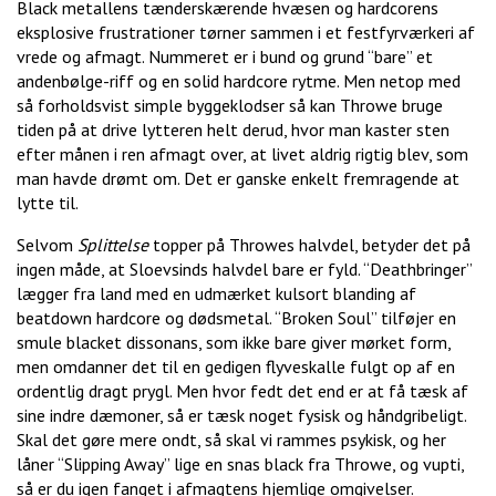
Black metallens tænderskærende hvæsen og hardcorens
eksplosive frustrationer tørner sammen i et festfyrværkeri af
vrede og afmagt. Nummeret er i bund og grund “bare” et
andenbølge-riff og en solid hardcore rytme. Men netop med
så forholdsvist simple byggeklodser så kan Throwe bruge
tiden på at drive lytteren helt derud, hvor man kaster sten
efter månen i ren afmagt over, at livet aldrig rigtig blev, som
man havde drømt om. Det er ganske enkelt fremragende at
lytte til.
Selvom
Splittelse
topper på Throwes halvdel, betyder det på
ingen måde, at Sloevsinds halvdel bare er fyld. “Deathbringer”
lægger fra land med en udmærket kulsort blanding af
beatdown hardcore og dødsmetal. “Broken Soul” tilføjer en
smule blacket dissonans, som ikke bare giver mørket form,
men omdanner det til en gedigen flyveskalle fulgt op af en
ordentlig dragt prygl. Men hvor fedt det end er at få tæsk af
sine indre dæmoner, så er tæsk noget fysisk og håndgribeligt.
Skal det gøre mere ondt, så skal vi rammes psykisk, og her
låner “Slipping Away” lige en snas black fra Throwe, og vupti,
så er du igen fanget i afmagtens hjemlige omgivelser.