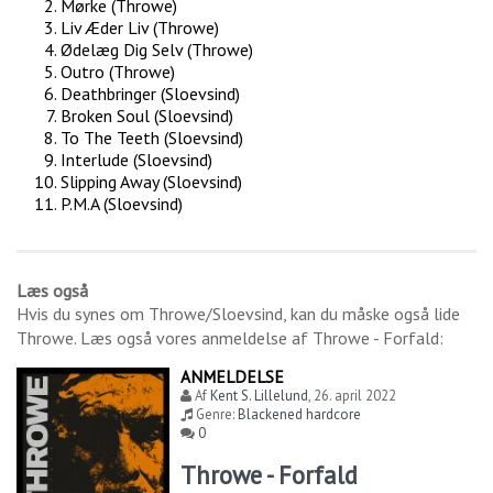
Mørke (Throwe)
Liv Æder Liv (Throwe)
Ødelæg Dig Selv (Throwe)
Outro (Throwe)
Deathbringer (Sloevsind)
Broken Soul (Sloevsind)
To The Teeth (Sloevsind)
Interlude (Sloevsind)
Slipping Away (Sloevsind)
P.M.A (Sloevsind)
Læs også
Hvis du synes om
Throwe/Sloevsind
, kan du måske også lide
Throwe
. Læs også vores anmeldelse af
Throwe - Forfald
:
ANMELDELSE
Af
Kent S. Lillelund
,
26. april 2022
Genre:
Blackened hardcore
0
Throwe - Forfald