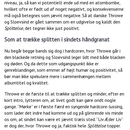
niveau, ja, så kan vi potentielt ende ud med en atombombe,
hvilket ofte er født ud af noget negativt, og konsekvenserne
må også betegnes som jævnt negative. Så at danske Throwe
og Sloevsind er gået sammen om en udgivelse og kaldt den
Splittelse
, det tegner ikke just positivt.
Som at trække splitten i sindets håndgranat
Nu begår begge bands sig dog i hardcoren, hvor Throwe går i
den blackede retning og Sloevsind leger lidt med både blacken
og døden. Og da dette som udgangspunkt ikke er
genreblandinger, som emmer af højt humør og positivitet, så
bør man ikke spekulere mere i sammenhængen mellem
albumtitel og kvalitet.
Throwe er de første til at trække splitten og minder, efter en
kort intro, lytteren om, at livet godt kan gøre ondt nogle
gange. “Mørke” er i første færd en syngende hardcore-lussing,
som lader det indre had komme ud og på glimrende vis minde
os om, at sindet kan være et jævnt træls sted. “Liv Æder Liv”
er dog der, hvor Throwe og ja, faktisk hele
Splittelse
topper.