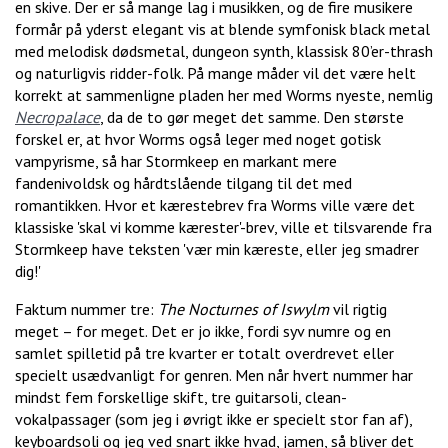
en skive. Der er så mange lag i musikken, og de fire musikere
formår på yderst elegant vis at blende symfonisk black metal
med melodisk dødsmetal, dungeon synth, klassisk 80’er-thrash
og naturligvis ridder-folk. På mange måder vil det være helt
korrekt at sammenligne pladen her med Worms nyeste, nemlig
Necropalace
, da de to gør meget det samme. Den største
forskel er, at hvor Worms også leger med noget gotisk
vampyrisme, så har Stormkeep en markant mere
fandenivoldsk og hårdtslående tilgang til det med
romantikken. Hvor et kærestebrev fra Worms ville være det
klassiske 'skal vi komme kærester'-brev, ville et tilsvarende fra
Stormkeep have teksten 'vær min kæreste, eller jeg smadrer
dig!'
Faktum nummer tre:
The Nocturnes of Iswylm
vil rigtig
meget – for meget. Det er jo ikke, fordi syv numre og en
samlet spilletid på tre kvarter er totalt overdrevet eller
specielt usædvanligt for genren. Men når hvert nummer har
mindst fem forskellige skift, tre guitarsoli, clean-
vokalpassager (som jeg i øvrigt ikke er specielt stor fan af),
keyboardsoli og jeg ved snart ikke hvad, jamen, så bliver det