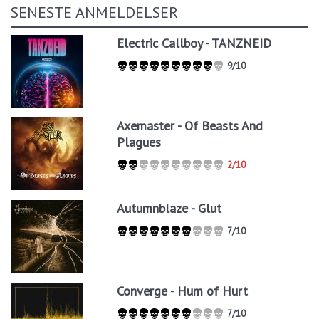
SENESTE ANMELDELSER
Electric Callboy - TANZNEID
9/10
Axemaster - Of Beasts And
Plagues
2/10
Autumnblaze - Glut
7/10
Converge - Hum of Hurt
7/10