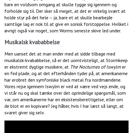
bare en voldsom omgang at skulle tygge sig igennem og
forholde sig til. Der sker så meget, at det er virkelig svært at
holde styr på det hele – ja, bare et at skulle bearbejde
samtlige lag er nok til at give en sonisk forstoppelse. Hvilket i
øvrigt også var noget, som Worms seneste skive led under.
Musikalsk kvababbelse
Men uanset det at man ender med at sidde tilbage med
musikalsk-kvababbelse, så er det uomtvisteligt, at Stormkeep
er ekstremt dygtige musikere, at
The Nocturnes of Iswylm
er
en fed plade, og at det efterhånden tyder på, at amerikanerne
har erobret den symfoniske black metal fra nordmændene.
Vores rejse igennem Iswylm er ved at være ved vejs ende, og
vi står nu og skal tænke over det oprindelige spørgsmål, som
var, om amerikanerne har en eksistensberettigelse, eller om
de blot er en kopivare? Jeg håber, hvis I har læst så langt, at
svaret giver sig selv.