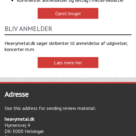
Opret bruger
BLIV ANMELDER
Heavymetal.dk søger skribenter til anmeldelse af udgivelser,
koncerter m.m.
Læs mere her
Adresse
Use this address for sending review material:
heavymetal.dk
Hymersvej 4
DK-3000
Helsingør