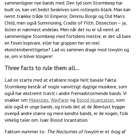
sammenligner nye bands med. Den lyd som Stormkeep har
budt os, kan vel bedst beskrives som rollespils-black. Man kan
nemt trække tråde til Emperor, Dimmu Borgir og Old Man’s
Child, men også Summoning, Cradle of Filth, Dissection – ja,
listen er nærmest endeløs. Men når det nu er så nemt at
sammenligne Stormkeep med fortidens mestre, er det så bare
en fesen kopivare, eller har gruppen her en reel
eksistensberettigelse? Lad os sammen drage mod Iswylm og
se, om vi bliver klogere!
Three facts to rule them all…
Lad os starte med at etablere nogle helt basale fakta:
Stormkeep består af nogle vanvittigt dygtige musikere, som
også har ekstremt travlt i andre fremadstormende bands. Vi
snakker om
Majesties
,
Wayfarer
og
Blood Incantation
, som
alle også er unge bands, og trods det at de åbenlyst bygger
ovenpå andre større og mere kendte bands, er de nogen, folk
virkelig taler om. Især Blood Incantation.
Faktum nummer to:
The Nocturnes of Iswylm
er et
brag
af