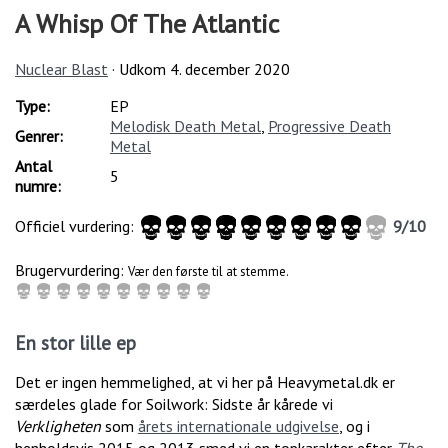
A Whisp Of The Atlantic
Nuclear Blast
· Udkom
4. december 2020
Type:
EP
Melodisk Death Metal
,
Progressive Death
Genrer:
Metal
Antal
5
numre:
Officiel vurdering:
9
/
10
Brugervurdering:
Vær den første til at stemme.
En stor lille ep
Det er ingen hemmelighed, at vi her på Heavymetal.dk er
særdeles glade for Soilwork: Sidste år kårede vi
Verkligheten
som
årets internationale udgivelse
, og i