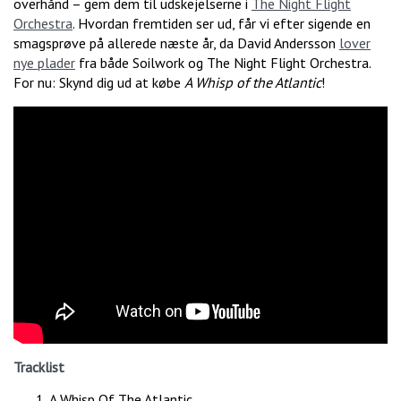
overhånd – gem dem til udskejelserne i
The Night Flight
Orchestra
. Hvordan fremtiden ser ud, får vi efter sigende en
smagsprøve på allerede næste år, da David Andersson
lover
nye plader
fra både Soilwork og The Night Flight Orchestra.
For nu: Skynd dig ud at købe
A Whisp of the Atlantic
!
Tracklist
A Whisp Of The Atlantic