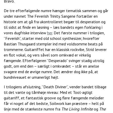
Bravo.
De tre efterfølgende numre hænger tematisk sammen og går
under navnet The Feverish Trinity. Sangene fortæller en
historie om at gå fra ukontrolleret begær til desperation og
til sidst at finde en løsning – læs bandets egen forklaring i
vores dugfriske interview
her
. Det første nummer i trilogien,
”Feverish”, starter med old school synthesizer, hvorefter
Bastian Thusgaard stempler ind med voldsomme beats på
trommerne. Guitarriffet har en klassisk rockvibe, Strid leverer
en flot vokal, og vers såvel som omkvæd er virkelig
fængende. Efterfølgeren ”Desperado” svinger stadig utrolig
godt, om end den – særligt i omkvædet – står en anelse
svagere end de øvrige numre. Det ændrer dog ikke på, at
bundniveauet er umanerligt højt.
I trilogiens afslutning, ”Death Diviner”, vender bandet tilbage
til det vante og tårnhøje niveau: Med et Tool-agtigt
guitarriff, et fantastisk groove og flere fængende melodier
får vi noget af det bedste, Soilwork kan præstere – helt på
linje med de stærkeste numre fra
The Living Infinite
og
The