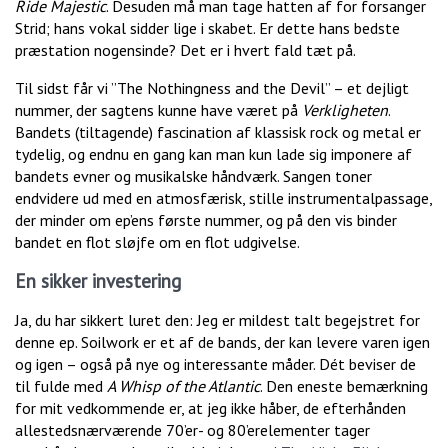
Ride Majestic
. Desuden må man tage hatten af for forsanger
Strid; hans vokal sidder lige i skabet. Er dette hans bedste
præstation nogensinde? Det er i hvert fald tæt på.
Til sidst får vi ”The Nothingness and the Devil” – et dejligt
nummer, der sagtens kunne have været på
Verkligheten
.
Bandets (tiltagende) fascination af klassisk rock og metal er
tydelig, og endnu en gang kan man kun lade sig imponere af
bandets evner og musikalske håndværk. Sangen toner
endvidere ud med en atmosfærisk, stille instrumentalpassage,
der minder om ep’ens første nummer, og på den vis binder
bandet en flot sløjfe om en flot udgivelse.
En sikker investering
Ja, du har sikkert luret den: Jeg er mildest talt begejstret for
denne ep. Soilwork er et af de bands, der kan levere varen igen
og igen – også på nye og interessante måder. Dét beviser de
til fulde med
A Whisp of the Atlantic
. Den eneste bemærkning
for mit vedkommende er, at jeg ikke håber, de efterhånden
allestedsnærværende 70’er- og 80’erelementer tager