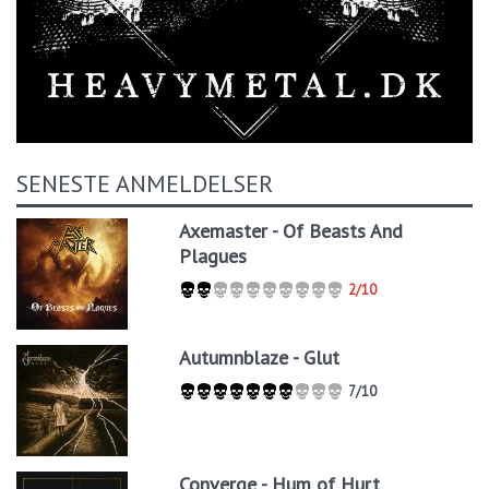
SENESTE ANMELDELSER
Axemaster - Of Beasts And
Plagues
2/10
Autumnblaze - Glut
7/10
Converge - Hum of Hurt