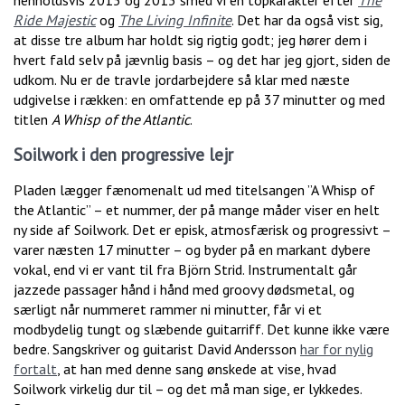
henholdsvis 2015 og 2013 smed vi en topkarakter efter
The
Ride Majestic
og
The Living Infinite
. Det har da også vist sig,
at disse tre album har holdt sig rigtig godt; jeg hører dem i
hvert fald selv på jævnlig basis – og det har jeg gjort, siden de
udkom. Nu er de travle jordarbejdere så klar med næste
udgivelse i rækken: en omfattende ep på 37 minutter og med
titlen
A Whisp of the Atlantic
.
Soilwork i den progressive lejr
Pladen lægger fænomenalt ud med titelsangen ”A Whisp of
the Atlantic” – et nummer, der på mange måder viser en helt
ny side af Soilwork. Det er episk, atmosfærisk og progressivt –
varer næsten 17 minutter – og byder på en markant dybere
vokal, end vi er vant til fra Björn Strid. Instrumentalt går
jazzede passager hånd i hånd med groovy dødsmetal, og
særligt når nummeret rammer ni minutter, får vi et
modbydelig tungt og slæbende guitarriff. Det kunne ikke være
bedre. Sangskriver og guitarist David Andersson
har for nylig
fortalt
, at han med denne sang ønskede at vise, hvad
Soilwork virkelig dur til – og det må man sige, er lykkedes.