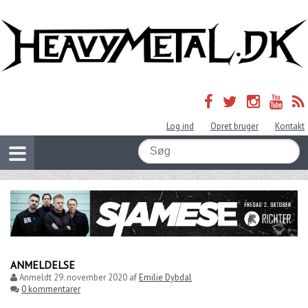
Log ind
Opret bruger
Kontakt
ANMELDELSE
Anmeldt
29. november 2020
af
Emilie Dybdal
0 kommentarer