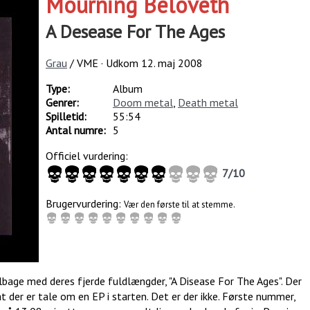
Mourning Beloveth
A Desease For The Ages
Grau
/ VME · Udkom
12. maj 2008
Type:
Album
Genrer:
Doom metal
,
Death metal
Spilletid:
55:54
Antal numre:
5
Officiel vurdering:
7
/
10
Brugervurdering:
Vær den første til at stemme.
bage med deres fjerde fuldlængder, "A Disease For The Ages". Der
t der er tale om en EP i starten. Det er der ikke. Første nummer,