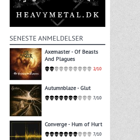
SENESTE ANMELDELSER
Axemaster - Of Beasts
And Plagues
2/10
Autumnblaze - Glut
7/10
Converge - Hum of Hurt
7/10