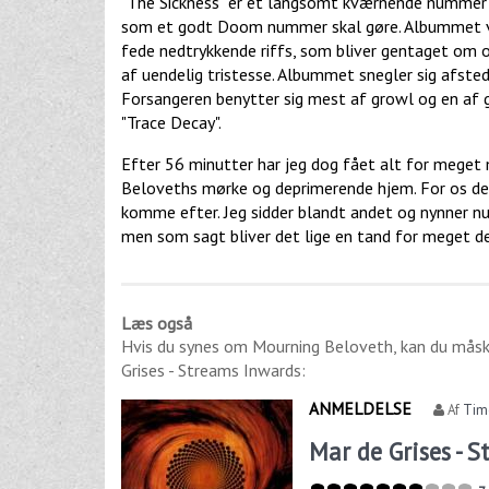
"The Sickness" er et langsomt kværnende nummer p
som et godt Doom nummer skal gøre. Albummet va
fede nedtrykkende riffs, som bliver gentaget om 
af uendelig tristesse. Albummet snegler sig afst
Forsangeren benytter sig mest af growl og en af 
"Trace Decay".
Efter 56 minutter har jeg dog fået alt for meget 
Beloveths mørke og deprimerende hjem. For os de
komme efter. Jeg sidder blandt andet og nynner n
men som sagt bliver det lige en tand for meget des
Læs også
Hvis du synes om
Mourning Beloveth
, kan du mås
Grises - Streams Inwards
:
ANMELDELSE
Af
Tim
Mar de Grises - 