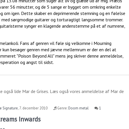
å 13.08 minutter som suger alt liv og glæde ud af mig. Præcis
rer 56 minutter, og de 5 sange er bygget om omkring enkelte
og om igen. Dette skaber en deprimerende stemning og en følelse
ed med sørgmodige guitarer og torturagtigt langsomme trommer.
guitaristerne synger en klagende andenstemme på et af numrene,
melankoli. Fans af genren vil føle sig velkomne i Mourning
r kun besøger genren med jævne mellemrum er der en del at
ummeret "Poison Beyond All" mens jeg skriver denne anmeldelse,
peration og angst til sidst.
ke også lide
Mar de Grises
. Læs også vores anmeldelse af
Mar de
e Signature
,
7. december 2010
Genre:
Doom metal
1
Streams Inwards