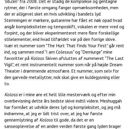
"obZen" fra 2008. Det er stadig de komplekse og gentagne
rytmer, der i første omgang fanger opmærksomheden, men
der er alligevel sket en hvis udvikling i bandets lyd.
Stemningen er mørkere, guitarerne har fået et nøk opad hvad
angår kompleksiteten og temposkift, vokalen er mere vred og
forpint, og der bliver eksperimenteret mere flere forskellige
stilelementer, end hvad tilfældet var på den forrige skive.
Især et nummer som "The Hurt That Finds Your First" går rent
ind, og sammen med "I am Colessus" og "Demiurge" mine
favoritter på
Koloss
. Skiven afsluttes af nummeret "The Last
Vigil", et rent instrumentelt nummer som når på højde Dream
Theater i drømmende atmosfære. Et nummer, som selv for
den garvede metallytter, nok skal give en kuldegysning eller
to.
Koloss
er i mine øre et helt lille mesterværk og efter min
overbevisning dette års bedste skive indtil videre. Meshuggah
har formået at udvikle deres lyd og kompleksitet, og jeg må
indrømme, at jeg er lidt trist over, at jeg har første
gennemlytning af
Koloss
til gode, da det er en
sanseoplevelse af en anden verden første gang lyden brager