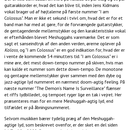
guitarakkorder er, hvad det kan blive til, inden Jens Kidmans
vokal brager ud af højtalerne på første nummer "I am
Colossus". Man er ikke et sekund i tvivl om, hvad det er for et
band man har med at gøre, for de forvrængede guitarstykker,
de gentagendende mellemstykker og den karakteristiske vokal
er efterhånden blevet Meshuggahs varemærke. Det er som
sagt et sanseindtryk af den anden verden, ørerne oplever på
Koloss
, og "I am Colossus" er en god indikation for, hvad der er
i vente de kommende 54 minutters tid. "I am Colossus" er i
mine øre, det mest down-tempo nummer på skiven, hvis man
kan kalde et nummer som dette down-tempo. De monotone
og gentagne mellemstykker giver sammen med den dybe og
jazz-agtige lyd nummeret en nærmest doom-agtig feeling. På
næste nummer "The Demon’s Name Is Surveillance" flænser
et riffs lydbilledet, og tempoet ryger lige en tak i vejret. Her
præsenteres man for en mere Meshuggah-agtig lyd, end
tilfældet er på åbningsnummeret.
Selvom musikken bærer tydelig præg af den Meshuggah-
agtige lyd, som beskrevet ovenfor, er der sket en del siden