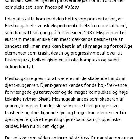
konstant sætter hjernen på overarbejde for at forstå den
kompleksitet, som findes på
Koloss
.
Uden at skulle kom med den helt store præsentation, er
Meshuggah et svensk eksperimentelt ekstrem metal band,
som har haft sin gang på Jorden siden 1987. Eksperimentel
ekstrem metal er ikke den mest dækkende beskrivelse af
bandets stil, men musikken består af så mange og forskellige
elementer som trash, death og progressiv metal over til
fusions jazz, hvilket giver en utrolig kompleks og svært
definerbar lyd.
Meshuggah regnes for at være et af de skabende bands af
djent-subgenren. Djent-genren kendes for de høj-frekvente,
forvrængede guitarstykker og de meget komplekse og høje
tekniske rytmer. Skønt Meshuggah anses som skaberen af
genren, bevæger bandet sig selv mere i den progressive,
trashede og dødslignende lyd, og bruger kun elementer fra
djent-genren, så et egentlig djent-band kan gruppen ikke
kaldes. Men nu til det vigtige.
Der er ikke som sådan en intro på
Koloss
. Et par slag og et par