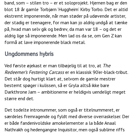
band, som – stilen tro – er et soloprojekt. Hjernen bag er den
blot 18 år gamle Torbjørn ’Huggheim’ Kirby Torbo. Det er altid
ekstremt imponerende, når man støder på udøvende artister,
der stadig er teenagere, for man kan jo aldrig undgå at tænke
på, hvad man selv gik og bedrev, da man var 18 – og det er
aldrig lige så imponerende. Men lad os da se, om Gen Z kan
formå at lave imponerende black metal.
Ungdommens hybris
Ved første øjekast er man tilbøjelig til at tro, at
The
Redeemer’s Festering Carcass
er en klassisk 90’er-black-tribut.
Det står dog hurtigt klart at, selvom de gamle mestrer
bestemt spøger i kulissen, så er Gryla altså ikke bare
Darkthrone Jam – ambitionerne er heldigvis uendeligt meget
større end det.
Det todelte intronummer, som også er titelnummeret, er
særdeles fremragende og fyldt med diverse overraskelser. Der
er både fandenivoldske amokelementer a la både Anaal
Nathrakh og hedengangne Inquisitor, men også sublime riffs