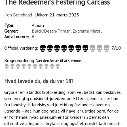
The Redeemer's Festering Carcass
Iron Bonehead
· Udkom
21. marts 2025
Type:
Album
Genrer:
Black/Death/Thrash
,
Extreme Metal
Antal numre:
6
Officiel vurdering:
7
/
10
Brugervurdering:
Vær den første til at stemme.
Hvad lavede du, da du var 18?
Grýla er en islandsk troldkælling, som vel bedst kan beskrives
som en rigtig ondsindet juledæmon. Efter sigende rejser hun
fra landsby til landsby ved juletid og forlanger gaver og
lignende – det, hun dog helst vil have, er uartige børn, for de
er for hende, hvad juleskum er for kvinder i 20’erne: den
ultimative julegodte. Gryla er dog også et norsk black metal-