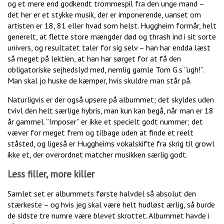
og et mere end godkendt trommespil fra den unge mand –
det her er et stykke musik, der er imponerende, uanset om
artisten er 18, 81 eller hvad som helst. Huggheim formår, helt
generelt, at flette store mængder død og thrash ind i sit sorte
univers, og resultatet taler for sig selv – han har endda læst
så meget på lektien, at han har sørget for at få den
obligatoriske sejhedslyd med, nemlig gamle Tom G.s ”ugh!”.
Man skal jo huske de kæmper, hvis skuldre man står på.
Naturligvis er der også upsere på albummet; det skyldes uden
tvivl den helt særlige hybris, man kun kan begå, når man er 18
år gammel. ”Imposer” er ikke et specielt godt nummer; det
væver for meget frem og tilbage uden at finde et reelt
ståsted, og ligeså er Huggheims vokalskifte fra skrig til growl
ikke et, der overordnet matcher musikken særlig godt.
Less filler, more killer
Samlet set er albummets første halvdel så absolut den
stærkeste – og hvis jeg skal være helt hudløst ærlig, så burde
de sidste tre numre være blevet skrottet. Albummet havde i