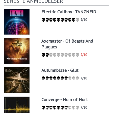
SENESTE ANMELDELSER
Electric Callboy - TANZNEID
9/10
Axemaster - Of Beasts And
Plagues
2/10
Autumnblaze - Glut
7/10
Converge - Hum of Hurt
7/10