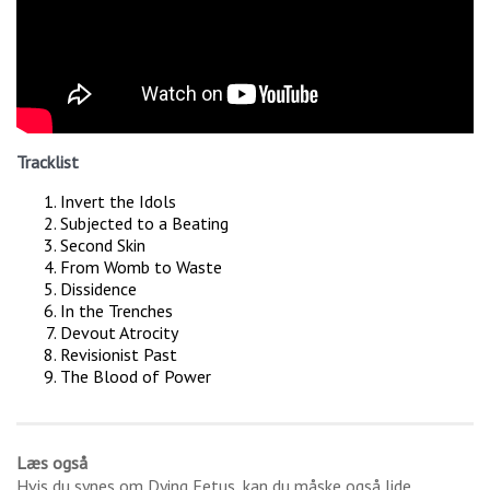
Tracklist
Invert the Idols
Subjected to a Beating
Second Skin
From Womb to Waste
Dissidence
In the Trenches
Devout Atrocity
Revisionist Past
The Blood of Power
Læs også
Hvis du synes om
Dying Fetus
, kan du måske også lide