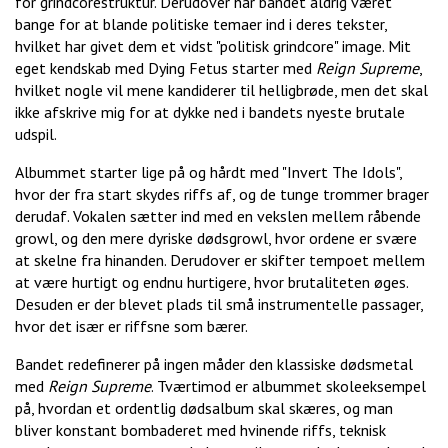
for grindcorestruktur. Derudover har bandet aldrig været
bange for at blande politiske temaer ind i deres tekster,
hvilket har givet dem et vidst "politisk grindcore" image. Mit
eget kendskab med Dying Fetus starter med
Reign Supreme
,
hvilket nogle vil mene kandiderer til helligbrøde, men det skal
ikke afskrive mig for at dykke ned i bandets nyeste brutale
udspil.
Albummet starter lige på og hårdt med "Invert The Idols",
hvor der fra start skydes riffs af, og de tunge trommer brager
derudaf. Vokalen sætter ind med en vekslen mellem råbende
growl, og den mere dyriske dødsgrowl, hvor ordene er svære
at skelne fra hinanden. Derudover er skifter tempoet mellem
at være hurtigt og endnu hurtigere, hvor brutaliteten øges.
Desuden er der blevet plads til små instrumentelle passager,
hvor det især er riffsne som bærer.
Bandet redefinerer på ingen måder den klassiske dødsmetal
med
Reign Supreme
. Tværtimod er albummet skoleeksempel
på, hvordan et ordentlig dødsalbum skal skæres, og man
bliver konstant bombaderet med hvinende riffs, teknisk