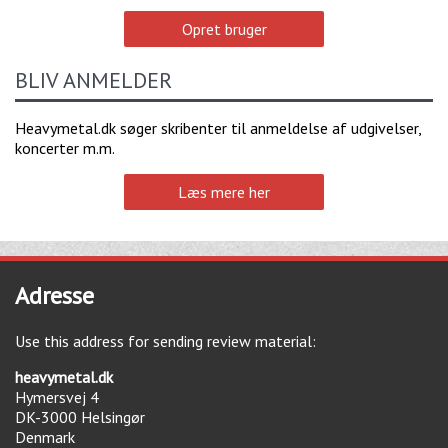
Opret bruger
BLIV ANMELDER
Heavymetal.dk søger skribenter til anmeldelse af udgivelser,
koncerter m.m.
Læs mere her
Adresse
Use this address for sending review material:
heavymetal.dk
Hymersvej 4
DK-3000
Helsingør
Denmark