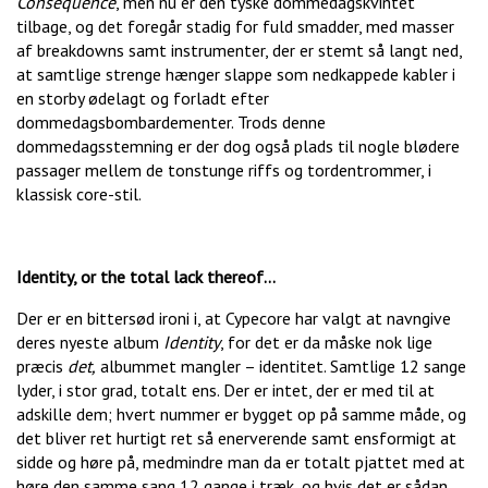
Consequence
, men nu er den tyske dommedagskvintet
tilbage, og det foregår stadig for fuld smadder, med masser
af breakdowns samt instrumenter, der er stemt så langt ned,
at samtlige strenge hænger slappe som nedkappede kabler i
en storby ødelagt og forladt efter
dommedagsbombardementer. Trods denne
dommedagsstemning er der dog også plads til nogle blødere
passager mellem de tonstunge riffs og tordentrommer, i
klassisk core-stil.
Identity, or the total lack thereof…
Der er en bittersød ironi i, at Cypecore har valgt at navngive
deres nyeste album
Identity
, for det er da måske nok lige
præcis
det,
albummet mangler – identitet. Samtlige 12 sange
lyder, i stor grad, totalt ens. Der er intet, der er med til at
adskille dem; hvert nummer er bygget op på samme måde, og
det bliver ret hurtigt ret så enerverende samt ensformigt at
sidde og høre på, medmindre man da er totalt pjattet med at
høre den samme sang 12 gange i træk, og hvis det er sådan,