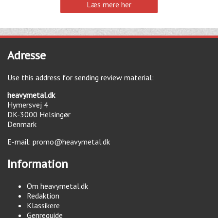
Læs mere her
Adresse
Use this address for sending review material:
heavymetal.dk
Hymersvej 4
DK-3000
Helsingør
Denmark
E-mail:
promo@heavymetal.dk
Information
Om heavymetal.dk
Redaktion
Klassikere
Genreguide