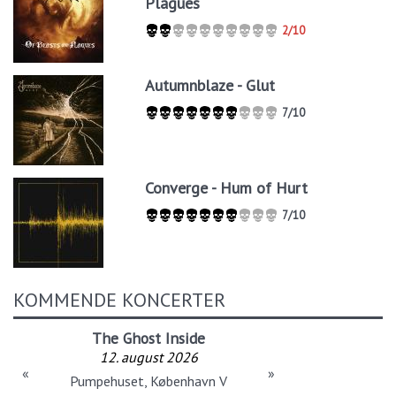
Plagues
2/10
Autumnblaze - Glut
7/10
Converge - Hum of Hurt
7/10
KOMMENDE KONCERTER
The Ghost Inside
12. august 2026
«
»
Pumpehuset, København V