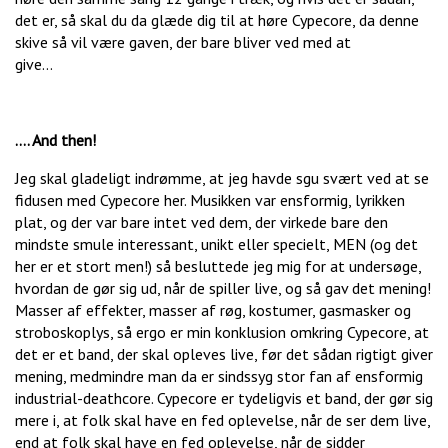
det er, så skal du da glæde dig til at høre Cypecore, da denne
skive så vil være gaven, der bare bliver ved med at
give…
…. And then!
Jeg skal gladeligt indrømme, at jeg havde sgu svært ved at se
fidusen med Cypecore her. Musikken var ensformig, lyrikken
plat, og der var bare intet ved dem, der virkede bare den
mindste smule interessant, unikt eller specielt, MEN (og det
her er et stort men!) så besluttede jeg mig for at undersøge,
hvordan de gør sig ud, når de spiller live, og så gav det mening!
Masser af effekter, masser af røg, kostumer, gasmasker og
stroboskoplys, så ergo er min konklusion omkring Cypecore, at
det er et band, der skal opleves live, før det sådan rigtigt giver
mening, medmindre man da er sindssyg stor fan af ensformig
industrial-deathcore. Cypecore er tydeligvis et band, der gør sig
mere i, at folk skal have en fed oplevelse, når de ser dem live,
end at folk skal have en fed oplevelse, når de sidder