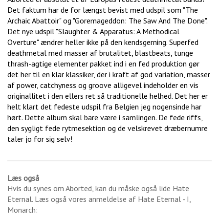
Det faktum har de for længst bevist med udspil som "The
Archaic Abattoir" og "Goremageddon: The Saw And The Done".
Det nye udspil "Slaughter & Apparatus: A Methodical
Overture" ændrer heller ikke på den kendsgerning. Superfed
deathmetal med masser af brutalitet, blastbeats, tunge
thrash-agtige elementer pakket ind i en fed produktion gør
det her til en klar klassiker, der i kraft af god variation, masser
af power, catchyness og groove alligevel indeholder en vis
originallitet i den ellers ret så traditionelle helhed. Det her er
helt klart det fedeste udspil fra Belgien jeg nogensinde har
hørt. Dette album skal bare være i samlingen. De fede riffs,
den sygligt fede rytmesektion og de velskrevet dræbernumre
taler jo for sig selv!
Læs også
Hvis du synes om
Aborted
, kan du måske også lide
Hate
Eternal
. Læs også vores anmeldelse af
Hate Eternal - I,
Monarch
: