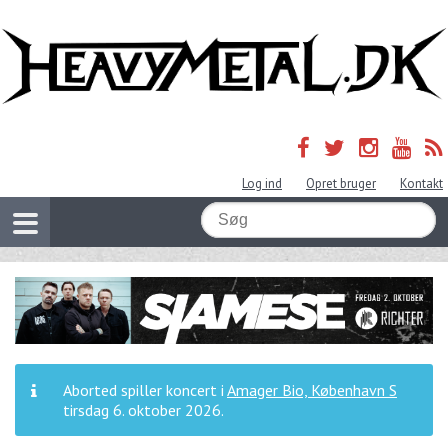
Log ind
Opret bruger
Kontakt
Aborted spiller koncert i
Amager Bio, København S
tirsdag 6. oktober 2026
.