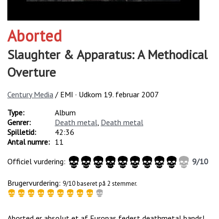
Aborted
Slaughter & Apparatus: A Methodical
Overture
Century Media
/ EMI · Udkom
19. februar 2007
Type:
Album
Genrer:
Death metal
,
Death metal
Spilletid:
42:36
Antal numre:
11
Officiel vurdering:
9
/
10
Brugervurdering:
9/10 baseret på 2 stemmer.
Aborted er absolut et af Europas fedest deathmetal bands!