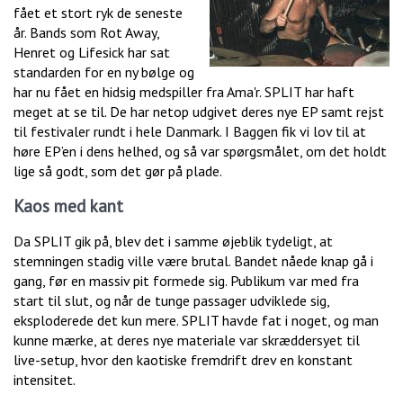
fået et stort ryk de seneste
år. Bands som Rot Away,
Henret og Lifesick har sat
standarden for en ny bølge og
har nu fået en hidsig medspiller fra Ama'r. SPLIT har haft
meget at se til. De har netop udgivet deres nye EP samt rejst
til festivaler rundt i hele Danmark. I Baggen fik vi lov til at
høre EP’en i dens helhed, og så var spørgsmålet, om det holdt
lige så godt, som det gør på plade.
Kaos med kant
Da SPLIT gik på, blev det i samme øjeblik tydeligt, at
stemningen stadig ville være brutal. Bandet nåede knap gå i
gang, før en massiv pit formede sig. Publikum var med fra
start til slut, og når de tunge passager udviklede sig,
eksploderede det kun mere. SPLIT havde fat i noget, og man
kunne mærke, at deres nye materiale var skræddersyet til
live-setup, hvor den kaotiske fremdrift drev en konstant
intensitet.