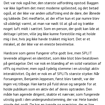
Det var nok også her, den største udfordring opstod. Baggen
var ikke ligefrem det mest moderne spillested, og det betød
også, at der ikke var anden udluftning end de døre, der åbnede
og lukkede. Det medførte, at der efter kun et par numre blev
så ulideligt varmt, at man var nødt til at gå ud og trække
noget luft midt i sættet. Som en person, der godt kan lide at
deltage i pitten, ville jeg ikke kunne forestille mig at holde
mig i live, hvis jeg ikke havde trukket mig kort. Det er et
mirakel, at der ikke var en eneste besvimelse.
Hardcore som genre fungerer ofte godt live, men SPLIT
leverede alligevel en identitet, som ikke blot blev beatdown
på gentagelse. Det var nok en blanding af en solid variation af
riffs og motiver, men også tydelig stemme i en utroligt aktiv
interaktivitet. Og det er nok en af SPLITs største styrker. Når
forsangeren, Benjamin Jeppesen, først blev tændt, var der
ingen vej tilbage. Han kørte på fuld skrue og sørgede for at
holde publikum som en aktiv del af deres optræden. Den
måde han agerede dirigent, skabte et nærvær, som fungerede
utrolig godt i den undergrundsstemning, der var. Hele bandet
gjorde det godt. De har en tyngde og præcision, der er lige,