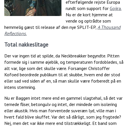
efterfølgende rejste Europa
rundt som support for
Gojira.
Nu er de kort hjemme at
vende og optrådte som
hemmelig gæst til release af den nye SPLIT-EP,
A Thousand
Reflections.
Total nakkeslitage
Der var ingen tid at spilde, da Neckbreakker begyndte. Pitten
formede sig i samme øjeblik, og temperaturen fordobledes, så
alt var, lige som det skulle være. Forsanger Christoffer
Kofoed beordrede publikum til at skubbe, hvem end der stod
eller sad ved siden af en, så man skulle være forberedt på en
intens stemning.
Nu er Baggen intet mere end en gammel slagtehal, så det var
ternede fliser, betongulv og intet, der mindede om isolering
eller akustik. Hvis man forventede suveræn lyd, ville man i
hvert fald blive skuffet. Var det så dårligt, som jeg frygtede?
Nej, men det var ikke mere end tilstrækkeligt. Et band som