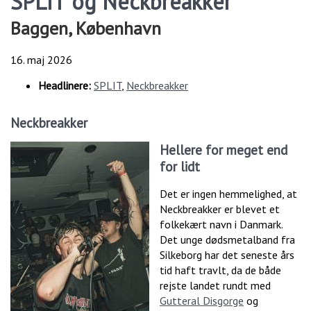
SPLIT og Neckbreakker
Baggen, København
16. maj 2026
Headlinere:
SPLIT
,
Neckbreakker
Neckbreakker
Hellere for meget end
for lidt
Det er ingen hemmelighed, at
Neckbreakker er blevet et
folkekært navn i Danmark.
Det unge dødsmetalband fra
Silkeborg har det seneste års
tid haft travlt, da de både
rejste landet rundt med
Gutteral Disgorge
og