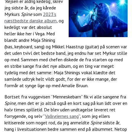
’Rejsen er aldrig kedelig’, skrev
jeg sidste år, da jeg kårede
Myrkurs
Spine
som
2023’s
næstbedste danske album
, og
kedeligt var det absolut
heller ikke her i Vega. Med
blandt andre Maja Shining
(bas, keyboard, sang) og Mikkel Haastrup (guitar) på scenen var
det uden tvivl det bedste band, jeg endnu har set Myrkur stille
op med. Sammen med chefen diskede de fra starten op med
en stribe sange fra det nye album, og en ting var meget
tydelig med det samme: Maja Shinings vokal klædte det
samlede udtryk helt vildt godt, for der er ikke mange, der
formår at synge lige op med Amalie Bruun.
Bortset fra vuggevisen ”Menneskebarn” fik vi alle sangene fra
Spine,
men det er jo altså også en kort sag på kun lidt over en
halv times spilletid. De blev uden undtagelse leveret ret
forrygende, og selv ”
Valkyriernes sang
”, som jeg ellers
kritiserede som noget rod, da jeg anmeldte
Spine
sidste år,
hang i livesituationen bedre sammen end på albummet. Netop