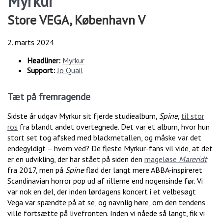
Myrkur
Store VEGA, København V
2. marts 2024
Headliner:
Myrkur
Support:
Jo Quail
Tæt på fremragende
Sidste år udgav Myrkur sit fjerde studiealbum,
Spine
,
til stor
ros
fra blandt andet overtegnede. Det var et album, hvor hun
stort set tog afsked med blackmetallen, og måske var det
endegyldigt – hvem ved? De fleste Myrkur-fans vil vide, at det
er en udvikling, der har stået på siden den
mageløse
Mareridt
fra 2017, men på
Spine
flød der langt mere ABBA-inspireret
Scandinavian horror pop ud af rillerne end nogensinde før. Vi
var nok en del, der inden lørdagens koncert i et velbesøgt
Vega var spændte på at se, og navnlig høre, om den tendens
ville fortsætte på livefronten. Inden vi nåede så langt, fik vi