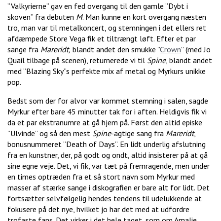
”Valkyrierne” gav en fed overgang til den gamle ”Dybt i
skoven” fra debuten
M
. Man kunne en kort overgang næsten
tro, man var til metalkoncert, og stemningen i det ellers ret
afdæmpede Store Vega fik et tiltrængt løft. Efter et par
sange fra
Mareridt,
blandt andet den smukke ”
Crown
” (med Jo
Quail tilbage på scenen), returnerede vi til
Spine
, blandt andet
med ”Blazing Sky”s perfekte mix af metal og Myrkurs unikke
pop.
Bedst som der for alvor var kommet stemning i salen, sagde
Myrkur efter bare 45 minutter tak for i aften. Heldigvis fik vi
da et par ekstranumre at gå hjem på. Først den altid episke
”Ulvinde” og så den mest
Spine
-agtige sang fra
Mareridt
,
bonusnummeret ”Death of Days”. En lidt underlig afslutning
fra en kunstner, der, på godt og ondt, altid insisterer på at gå
sine egne veje. Det, vi fik, var tæt på fremragende, men under
en times optræden fra et så stort navn som Myrkur med
masser af stærke sange i diskografien er bare alt for lidt. Det
fortsætter selvfølgelig hendes tendens til udelukkende at
fokusere på det nye, hvilket jo har det med at udfordre
trofaste fans. Det virker i det hele taget, som om Amalie