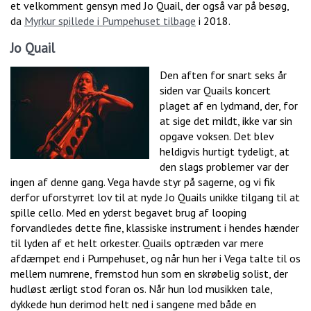
et velkomment gensyn med Jo Quail, der også var på besøg,
da
Myrkur spillede i Pumpehuset tilbage
i 2018.
Jo Quail
Den aften for snart seks år
siden var Quails koncert
plaget af en lydmand, der, for
at sige det mildt, ikke var sin
opgave voksen. Det blev
heldigvis hurtigt tydeligt, at
den slags problemer var der
ingen af denne gang. Vega havde styr på sagerne, og vi fik
derfor uforstyrret lov til at nyde Jo Quails unikke tilgang til at
spille cello. Med en yderst begavet brug af looping
forvandledes dette fine, klassiske instrument i hendes hænder
til lyden af et helt orkester. Quails optræden var mere
afdæmpet end i Pumpehuset, og når hun her i Vega talte til os
mellem numrene, fremstod hun som en skrøbelig solist, der
hudløst ærligt stod foran os. Når hun lod musikken tale,
dykkede hun derimod helt ned i sangene med både en