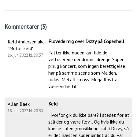
Kommentarer (3)
Flovede mig over Dizzy på Copenhell
Keld Andersen aka
"Metal-keld"
Fatter ikke nogen kan lide de
16. jun 2022 kl. 20.37
velfriserede deodorant drenge. Super
pinlig koncert, som ingen berettigelse
har på samme scene som Maiden,
Judas, Metallica osv. Mega flovt at
være vidne til.
Keld
Allan Baek
18. jun 2022 kl. 20.35
Hvorfor gik du ikke bare? i stedet for at
stå der og være flov... Og hvis ikke du
kan se talent/musikkundskab i Dizzy, så
er det næsten super pinligt at du var