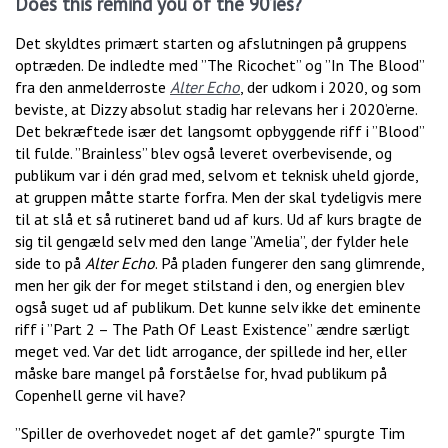
Does this remind you of the 90’ies?
Det skyldtes primært starten og afslutningen på gruppens
optræden. De indledte med ”The Ricochet” og ”In The Blood”
fra den anmelderroste
Alter Echo
, der udkom i 2020, og som
beviste, at Dizzy absolut stadig har relevans her i 2020’erne.
Det bekræftede især det langsomt opbyggende riff i ”Blood”
til fulde. ”Brainless” blev også leveret overbevisende, og
publikum var i dén grad med, selvom et teknisk uheld gjorde,
at gruppen måtte starte forfra. Men der skal tydeligvis mere
til at slå et så rutineret band ud af kurs. Ud af kurs bragte de
sig til gengæld selv med den lange ”Amelia”, der fylder hele
side to på
Alter Echo
. På pladen fungerer den sang glimrende,
men her gik der for meget stilstand i den, og energien blev
også suget ud af publikum. Det kunne selv ikke det eminente
riff i ”Part 2 – The Path Of Least Existence” ændre særligt
meget ved. Var det lidt arrogance, der spillede ind her, eller
måske bare mangel på forståelse for, hvad publikum på
Copenhell gerne vil have?
”Spiller de overhovedet noget af det gamle?" spurgte Tim