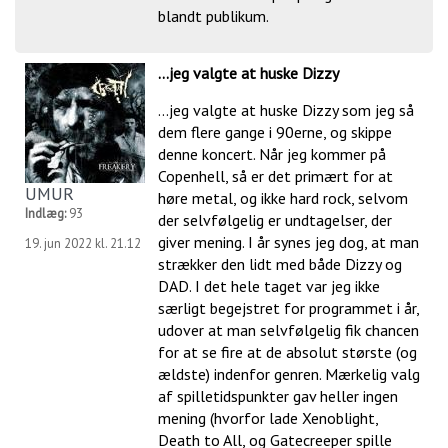
blandt publikum.
...jeg valgte at huske Dizzy
...jeg valgte at huske Dizzy som jeg så
dem flere gange i 90erne, og skippe
denne koncert. Når jeg kommer på
Copenhell, så er det primært for at
UMUR
høre metal, og ikke hard rock, selvom
Indlæg:
93
der selvfølgelig er undtagelser, der
giver mening. I år synes jeg dog, at man
19. jun 2022 kl. 21.12
strækker den lidt med både Dizzy og
DAD. I det hele taget var jeg ikke
særligt begejstret for programmet i år,
udover at man selvfølgelig fik chancen
for at se fire at de absolut største (og
ældste) indenfor genren. Mærkelig valg
af spilletidspunkter gav heller ingen
mening (hvorfor lade Xenoblight,
Death to All, og Gatecreeper spille