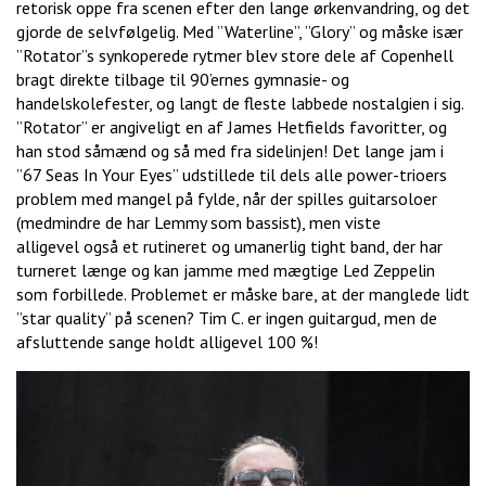
retorisk oppe fra scenen efter den lange ørkenvandring, og det
gjorde de selvfølgelig. Med ”Waterline”, ”Glory” og måske især
”Rotator”s synkoperede rytmer blev store dele af Copenhell
bragt direkte tilbage til 90’ernes gymnasie- og
handelskolefester, og langt de fleste labbede nostalgien i sig.
”Rotator” er angiveligt en af James Hetfields favoritter, og
han stod såmænd og så med fra sidelinjen! Det lange jam i
”67 Seas In Your Eyes” udstillede til dels alle power-trioers
problem med mangel på fylde, når der spilles guitarsoloer
(medmindre de har Lemmy som bassist), men viste
alligevel også et rutineret og umanerlig tight band, der har
turneret længe og kan jamme med mægtige Led Zeppelin
som forbillede. Problemet er måske bare, at der manglede lidt
”star quality” på scenen? Tim C. er ingen guitargud, men de
afsluttende sange holdt alligevel 100 %!