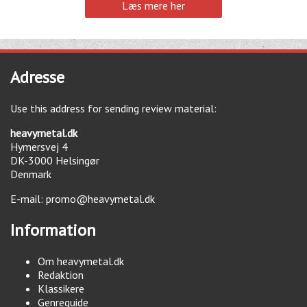
Læs mere her
Adresse
Use this address for sending review material:
heavymetal.dk
Hymersvej 4
DK-3000
Helsingør
Denmark
E-mail:
promo@heavymetal.dk
Information
Om heavymetal.dk
Redaktion
Klassikere
Genreguide