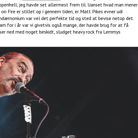
 Copenhell, jeg havde set allermest frem til. Uanset hvad man mener
on Fire er stillet op i gennem tiden, er Matt Pikes evner udi
andæmonium var vel det perfekte tid og sted at bevise netop det.
m for i år var vi givetvis også mange, der havde brug for at få
ser ned med noget beskidt, sludget heavy rock fra Lemmys