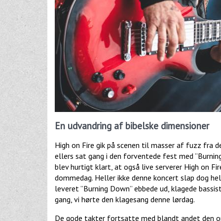
En udvandring af bibelske dimensioner
High on Fire gik på scenen til masser af fuzz fra
ellers sat gang i den forventede fest med ”Burning
blev hurtigt klart, at også live serverer High on F
dommedag. Heller ikke denne koncert slap dog helt 
leveret ”Burning Down” ebbede ud, klagede bassist
gang, vi hørte den klagesang denne lørdag.
De gode takter fortsatte med blandt andet den o