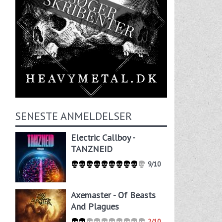
SENESTE ANMELDELSER
Electric Callboy -
TANZNEID
9/10
Axemaster - Of Beasts
And Plagues
2/10