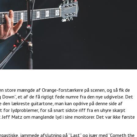
 den store mængde af Orange-forstærkere på scenen, og så fik de
 Down”, et af de få rigtigt fede numre fra den nye udgivelse. Det
ire den lækreste guitartone, man kan opdrive på denne side af
for lydproblemer, for så snart sidste riff fra en uhyre skarpt
 Jeff Matz om manglende lyd i sine monitorer. Det var ikke første
rgastiske, jammede afslutning på ”Last” og især med ”Cometh the