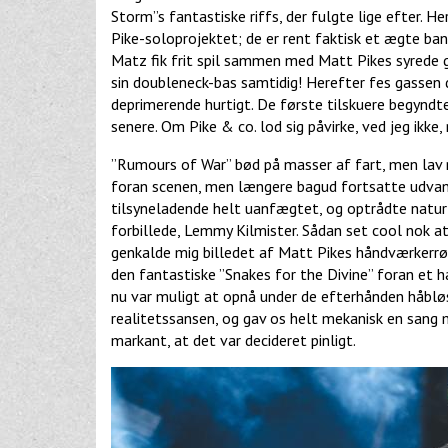
Storm”s fantastiske riffs, der fulgte lige efter. H
Pike-soloprojektet; de er rent faktisk et ægte ba
Matz fik frit spil sammen med Matt Pikes syrede g
sin doubleneck-bas samtidig! Herefter fes gassen
deprimerende hurtigt. De første tilskuere begyndte
senere. Om Pike & co. lod sig påvirke, ved jeg ikke, 
”Rumours of War” bød på masser af fart, men lav re
foran scenen, men længere bagud fortsatte udvan
tilsyneladende helt uanfægtet, og optrådte naturl
forbillede, Lemmy Kilmister. Sådan set cool nok at
genkalde mig billedet af Matt Pikes håndværkerrøv
den fantastiske ”Snakes for the Divine” foran et h
nu var muligt at opnå under de efterhånden håbløs
realitetssansen, og gav os helt mekanisk en sang 
markant, at det var decideret pinligt.