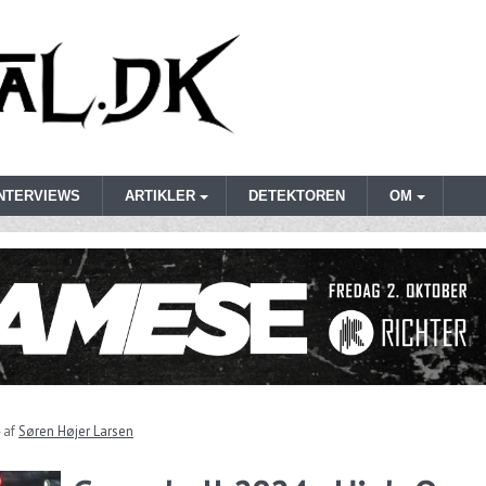
INTERVIEWS
ARTIKLER
DETEKTOREN
OM
af
Søren Højer Larsen