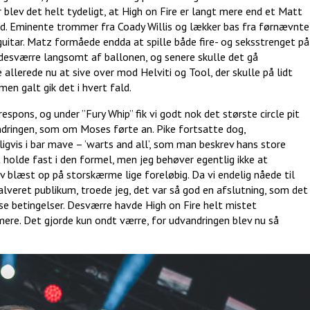
er blev det helt tydeligt, at High on Fire er langt mere end et Matt
nd. Eminente trommer fra Coady Willis og lækker bas fra førnævnte
uitar. Matz formåede endda at spille både fire- og seksstrenget på
 desværre langsomt af ballonen, og senere skulle det gå
 allerede nu at sive over mod Helviti og Tool, der skulle på lidt
men galt gik det i hvert fald.
spons, og under ”Fury Whip” fik vi godt nok det største circle pit
dringen, som om Moses førte an. Pike fortsatte dog,
igvis i bar mave – ’warts and all’, som man beskrev hans store
 holde fast i den formel, men jeg behøver egentlig ikke at
 blæst op på storskærme lige foreløbig. Da vi endelig nåede til
alveret publikum, troede jeg, det var så god en afslutning, som det
e betingelser. Desværre havde High on Fire helt mistet
mere. Det gjorde kun ondt værre, for udvandringen blev nu så