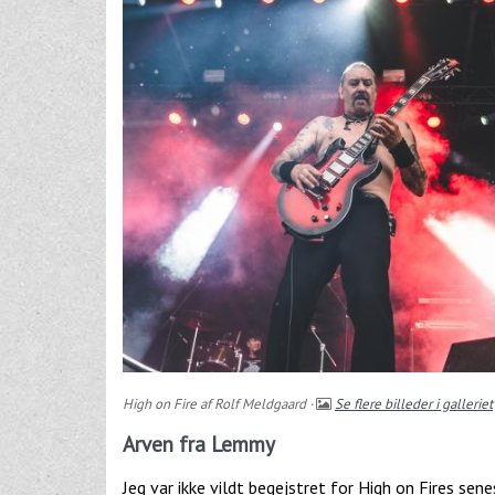
High on Fire af Rolf Meldgaard ·
Se flere billeder i galleriet
Arven fra Lemmy
Jeg var ikke vildt begejstret for High on Fires se