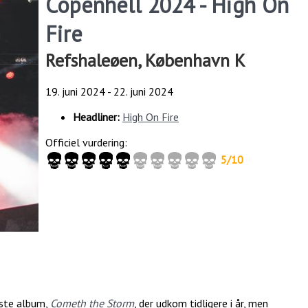
Copenhell 2024 - High On
Fire
Refshaleøen, København K
19. juni 2024
-
22. juni 2024
Headliner:
High On Fire
Officiel vurdering:
5/10
neste album,
Cometh the Storm
, der udkom tidligere i år, men