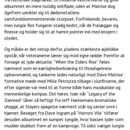
albummet en mere nutidig snitflade, uden at Matrise dog
ligefrem udvikler sig til dødsmetallens
samfundskommenterende storpoet. Forfriskende, bevares,
men Jungle Rot fungerer stadig bedst, når de fralægger sig
finesse og holder sig til at hamre pointer ind med knojern i
stedet.
Og måske er det netop derfor, pladens stærkeste øjeblikke
opstår, når veteranerne læner sig mod egne rødder fremfor at
forsøge at lyde aktuelle. “When the Elders Rise” føles
nærmest som en kærlighedserklæring til thrashgenrens
ophavsmænd, og tankerne ledes naturligt mod Dave Matrise’
formative møde med Mille Petrozza tilbage i slutfirserne, der
efter sigende var med til at forme både hans musikalske og
menneskelige kompas. Det høres. Især når “Legacy of the
Damned” låner så heftigt fra Jeff Hannemans kromatiske
uhygge, at Slayers spøgelse nærmest står og savler ovre i
hjørnet. Besøget fra Dave Ingram på “Horrors Vile” tilfører
desuden albummet en sumpet tyngde, hvor bassen lyder som
mudder skubbet frem af en kampvogn. Til sidst vælger Jungle