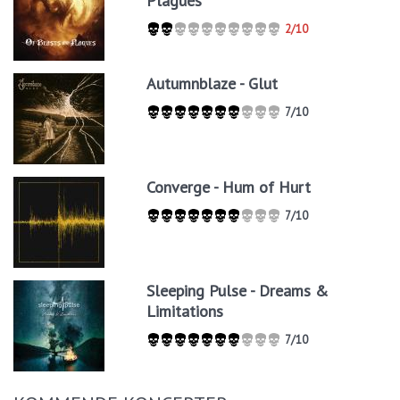
Plagues
2/10
Autumnblaze - Glut
7/10
Converge - Hum of Hurt
7/10
Sleeping Pulse - Dreams &
Limitations
7/10