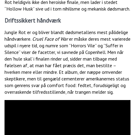
Rot heldigvis ikke den heroiske finale, men lader i stedet
“Hollow Husk” sive ud i tom nihilisme og mekanisk dødsmarch.
Driftssikkert håndværk
Jungle Rot er og bliver blandt dødsmetallens mest pålidelige
håndværkere.
Cruel Face of War
er måske deres mest varierede
udspil i nyere tid, og numre som ”Horrors Vile” og ”Suffer in
Silence” viser de facetter, vi savnede på Copenhell. Men når
den 'hule skal' i finalen rinder ud, sidder man tilbage med
følelsen af, at man har fået præcis det, man bestilte –
hverken mere eller mindre. Et album, der næppe omvender
skeptikere, men til gengæld cementerer amerikanernes status
som genrens svar på comfort food: fedtet, forudsigeligt og
overraskende tilfredsstillende, når trangen melder sig.