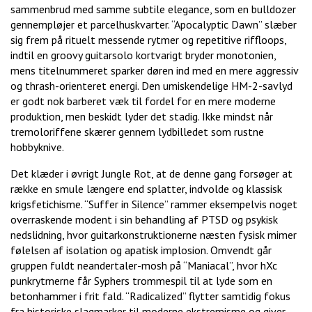
sammenbrud med samme subtile elegance, som en bulldozer
gennempløjer et parcelhuskvarter. “Apocalyptic Dawn” slæber
sig frem på rituelt messende rytmer og repetitive riffloops,
indtil en groovy guitarsolo kortvarigt bryder monotonien,
mens titelnummeret sparker døren ind med en mere aggressiv
og thrash-orienteret energi. Den umiskendelige HM-2-savlyd
er godt nok barberet væk til fordel for en mere moderne
produktion, men beskidt lyder det stadig. Ikke mindst når
tremoloriffene skærer gennem lydbilledet som rustne
hobbyknive.
Det klæder i øvrigt Jungle Rot, at de denne gang forsøger at
række en smule længere end splatter, indvolde og klassisk
krigsfetichisme. “Suffer in Silence” rammer eksempelvis noget
overraskende modent i sin behandling af PTSD og psykisk
nedslidning, hvor guitarkonstruktionerne næsten fysisk mimer
følelsen af isolation og apatisk implosion. Omvendt går
gruppen fuldt neandertaler-mosh på “Maniacal”, hvor hXc
punkrytmerne får Syphers trommespil til at lyde som en
betonhammer i frit fald. “Radicalized” flytter samtidig fokus
fra historiske slagmarker til moderne ekstremisme og giver