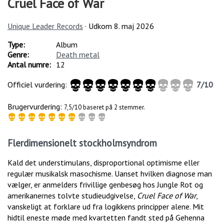
Cruel Face of War
Unique Leader Records
· Udkom
8. maj 2026
Type:
Album
Genre:
Death metal
Antal numre:
12
Officiel vurdering:
7
/
10
Brugervurdering:
7,5/10 baseret på 2 stemmer.
Flerdimensionelt stockholmsyndrom
Kald det understimulans, disproportional optimisme eller
regulær musikalsk masochisme. Uanset hvilken diagnose man
vælger, er anmelders frivillige genbesøg hos Jungle Rot og
amerikanernes tolvte studieudgivelse,
Cruel Face of War
,
vanskeligt at forklare ud fra logikkens principper alene. Mit
hidtil eneste møde med kvartetten fandt sted på Gehenna