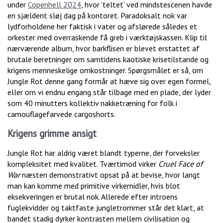
under
Copenhell 2024
, hvor ’teltet’ ved mindstescenen havde
en sjældent sløj dag på kontoret. Paradoksalt nok var
lydforholdene her faktisk i vater og afslørede således et
orkester med overraskende få greb i værktøjskassen. Klip til
nærværende album, hvor barkflisen er blevet erstattet af
brutale beretninger om samtidens kaotiske krisetilstande og
krigens menneskelige omkostninger. Spørgsmålet er så, om
Jungle Rot denne gang formår at hæve sig over egen formel,
eller om vi endnu engang står tilbage med en plade, der lyder
som 40 minutters kollektiv nakketræning for folk i
camouflagefarvede cargoshorts.
Krigens grimme ansigt
Jungle Rot har aldrig været blandt typerne, der forveksler
kompleksitet med kvalitet. Tværtimod virker
Cruel Face of
War
næsten demonstrativt opsat på at bevise, hvor langt
man kan komme med primitive virkemidler, hvis blot
eksekveringen er brutal nok. Allerede efter introens
fuglekvidder og taktfaste jungletrommer står det klart, at
bandet stadig dyrker kontrasten mellem civilisation og