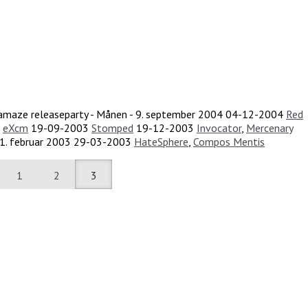
amaze releaseparty - Månen - 9. september 2004
04-12-2004
Red
eXcm
19-09-2003
Stomped
19-12-2003
Invocator
,
Mercenary
1. februar 2003
29-03-2003
HateSphere
,
Compos Mentis
1
2
3