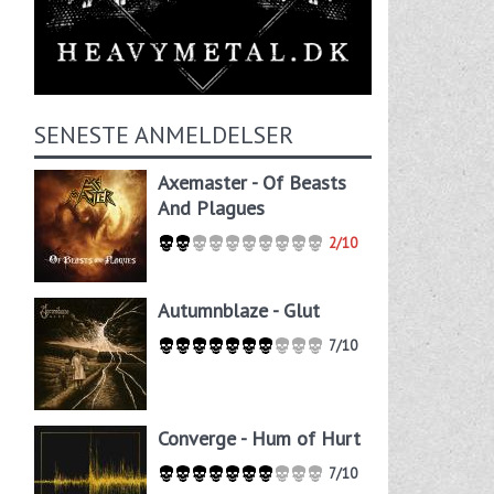
SENESTE ANMELDELSER
Axemaster - Of Beasts
And Plagues
2/10
Autumnblaze - Glut
7/10
Converge - Hum of Hurt
7/10