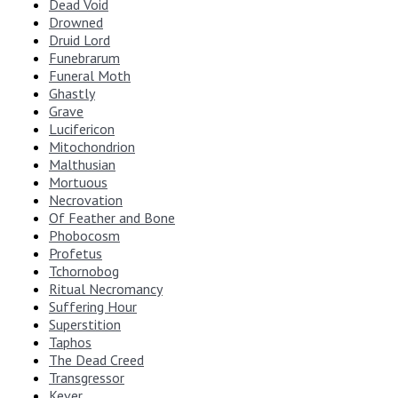
Dead Void
Drowned
Druid Lord
Funebrarum
Funeral Moth
Ghastly
Grave
Lucifericon
Mitochondrion
Malthusian
Mortuous
Necrovation
Of Feather and Bone
Phobocosm
Profetus
Tchornobog
Ritual Necromancy
Suffering Hour
Superstition
Taphos
The Dead Creed
Transgressor
Kever