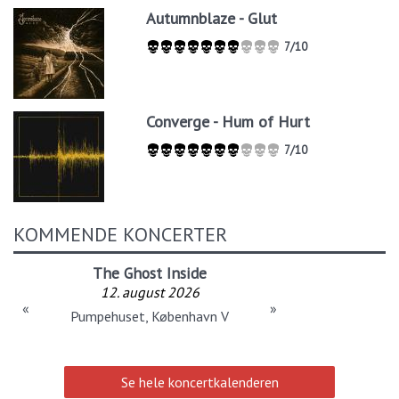
Autumnblaze - Glut
7/10
Converge - Hum of Hurt
7/10
KOMMENDE KONCERTER
The Ghost Inside
12. august 2026
«
»
Pumpehuset, København V
Se hele koncertkalenderen