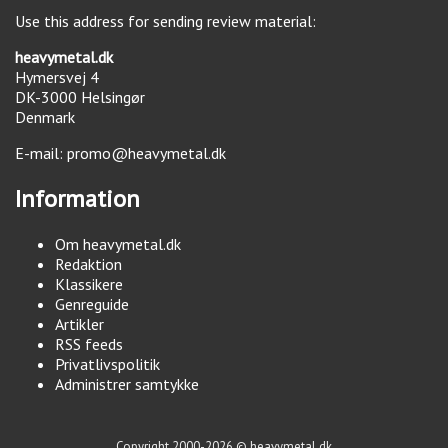
Use this address for sending review material:
heavymetal.dk
Hymersvej 4
DK-3000
Helsingør
Denmark
E-mail:
promo@heavymetal.dk
Information
Om heavymetal.dk
Redaktion
Klassikere
Genreguide
Artikler
RSS feeds
Privatlivspolitik
Administrer samtykke
Copyright 2000-2026 © heavymetal.dk