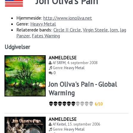
Jon Oliva's Pain
Hjemmeside:
http://www.jonoliva.net
Genre:
Heavy Metal
Relaterede bands:
Circle II Circle
,
Virgin Steele
,
Jorn
,
Jag
Panzer
,
Fates Warning
Udgivelser
ANMELDELSE
Af
SRFM
,
4. september 2008
Genre:
Heavy Metal
0
Jon Oliva's Pain - Global
Warming
6/10
ANMELDELSE
Af
Keitel
,
15. september 2006
Genre:
Heavy Metal