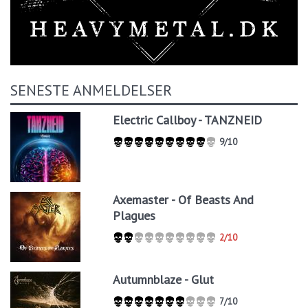
SENESTE ANMELDELSER
Electric Callboy - TANZNEID
9/10
Axemaster - Of Beasts And
Plagues
2/10
Autumnblaze - Glut
7/10