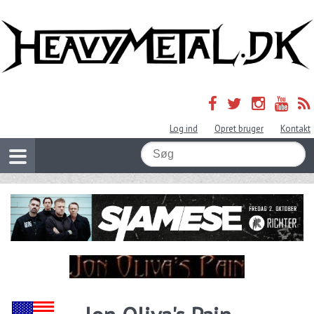
Log ind
Opret bruger
Kontakt