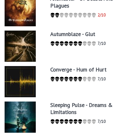
Plagues
2/10
Autumnblaze - Glut
7/10
Converge - Hum of Hurt
7/10
Sleeping Pulse - Dreams &
Limitations
7/10