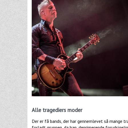
Alle tragediers moder
Der er få bands, der har gennemlevet så mange t
forladt gruppen, da han, deprimerende forudsigeligt