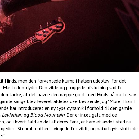
 til Hinds, men den forventede klump i halsen udeblev, for det
 Mastodon-dyder. Den vilde og proggede afslutning sad for
få den tanke, at det havde den næppe gjort med Hinds på motorsav.
gamle sange blev leveret aldeles overbevisende, og "More Than I
de har introduceret en ny type dynamik i forhold til den gamle
m
Leviathan
og
Blood Mountain
. Der er intet galt med de
, og i hvert fald en del af deres fans, er bare et andet sted nu.
edier. ”Steambreather” svingede for vildt, og naturligvis sluttede
r”.