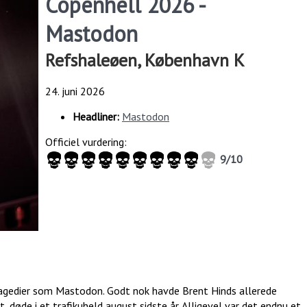
Copenhell 2026 -
Mastodon
Refshaleøen, København K
24. juni 2026
Headliner:
Mastodon
Officiel vurdering:
9/10
ragedier som Mastodon. Godt nok havde Brent Hinds allerede
, døde i et trafikuheld august sidste år. Alligevel var det endnu et