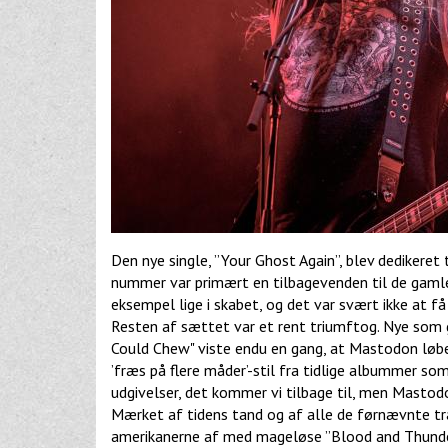
Den nye single, ”Your Ghost Again”, blev dedikeret
nummer var primært en tilbagevenden til de gamle
eksempel lige i skabet, og det var svært ikke at 
Resten af sættet var et rent triumftog. Nye som 
Could Chew" viste endu en gang, at Mastodon løben
’fræs på flere måder’-stil fra tidlige albummer so
udgivelser, det kommer vi tilbage til, men Mastodon
Mærket af tidens tand og af alle de førnævnte trag
amerikanerne af med mageløse ”Blood and Thunde