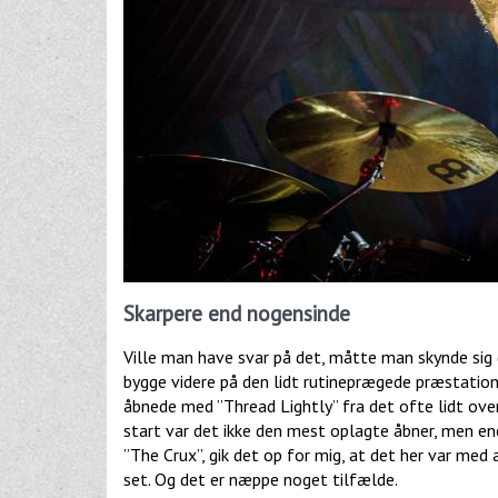
Skarpere end nogensinde
Ville man have svar på det, måtte man skynde sig d
bygge videre på den lidt rutineprægede præstation
åbnede med ”Thread Lightly” fra det ofte lidt ov
start var det ikke den mest oplagte åbner, men ene
”The Crux”, gik det op for mig, at det her var me
set. Og det er næppe noget tilfælde.