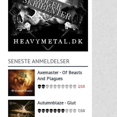
SENESTE ANMELDELSER
Axemaster - Of Beasts
And Plagues
2/10
Autumnblaze - Glut
7/10